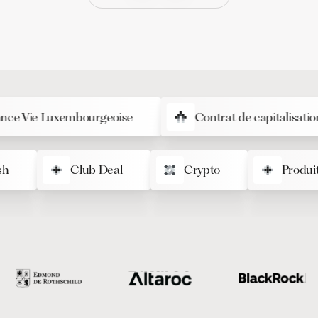
Vie Luxembourgeoise
Contrat de capitalisation
Cash
Club Deal
Crypto
Pro