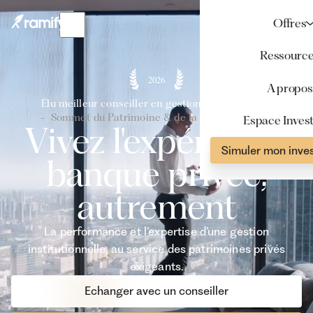
Offres
Ressourc
2026
A propos
Élu meilleur conseiller en gestion de patrimoine
- Sommet du Patrimoine & de la Performance -
Espace Invest
Vivez l'expérience
Simuler mon inve
banque privée,
autrement
La performance et l’expertise d’une gestion
institutionnelle, au service des patrimoines privés
exigeants.
Echanger avec un conseiller