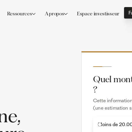
F
Ressources
A propos
Espace investisseur
Quel monta
?
Cette information
ne,
(une estimation su
Moins de 20.0