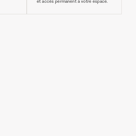
et accès permanent à votre espace.
Franck
Investisseur Ramify