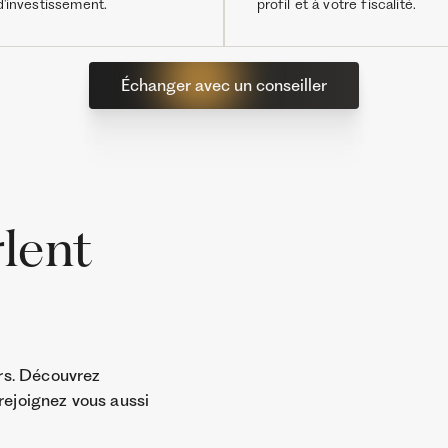
d'investissement.
profil et à votre fiscalité.
Échanger avec un conseiller
rlent
Jean-Edouard
Investisseur Ramify
rs. Découvrez
 rejoignez vous aussi