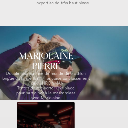
expertise de très haut niveau.
MARJOLAINE
PIERRÉ
Double championne de monde de triathlon
longue distance & n°1 française au classement
mondial IRONMAN
Tentez de remporter une place
pour participer à la masterclass
avec Marjolaine.