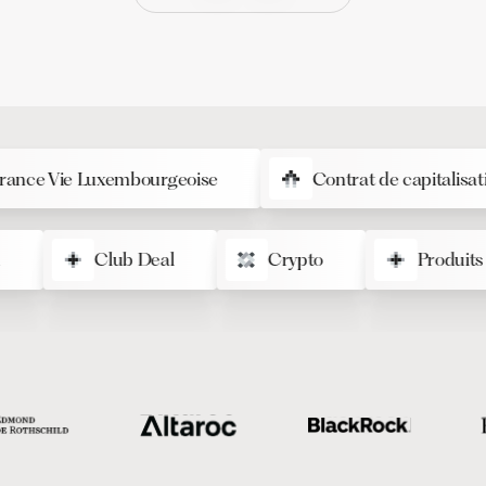
 Vie Luxembourgeoise
Contrat de capitalisation
Cash
Club Deal
Crypto
Pro