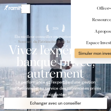
Offres
Ressourc
2026
A propos
Élu meilleur conseiller en gestion de patrimoine
- Sommet du Patrimoine & de la Performance -
Espace Invest
Vivez l'expérience
Simuler mon inve
banque privée,
autrement
La performance et l’expertise d’une gestion
institutionnelle, au service des patrimoines privés
exigeants.
Echanger avec un conseiller