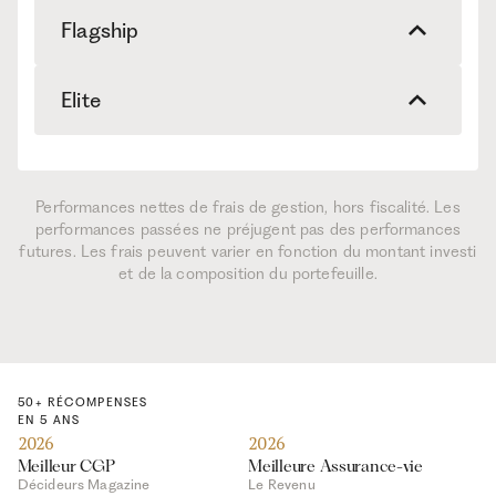
Flagship
Elite
NOS OFFRES
Les frais de gestion de nos portefeuilles vont de 1 à 1,4 %
par an.
STANDARD
GREEN
NOS OFFRES
Les frais de gestion de nos portefeuilles vont de 1 à 1,4 %
Performances nettes de frais de gestion, hors fiscalité. Les
par an.
Niveau de risque
2026*
2025
2
performances passées ne préjugent pas des performances
STANDARD
GREEN
futures. Les frais peuvent varier en fonction du montant investi
et de la composition du portefeuille.
1. Prudent
+1,89%
+3,03%
+
Niveau de risque
2026*
2025
2
2. Prudent
+2,77%
+3,42%
+6
1. Prudent
+2,00%
+3,19%
+4
3. Prudent
+3,60%
+3,82%
+8
2. Prudent
+2,83%
+3,62%
+6
50+ RÉCOMPENSES
EN 5 ANS
4. Equilibré
+4,62%
+4,19%
+1
2026
2026
3. Prudent
+3,59%
+4,06%
+9
Meilleur CGP
Meilleure Assurance-vie
5. Equilibré
+5,51%
+4,50%
+1
Décideurs Magazine
Le Revenu