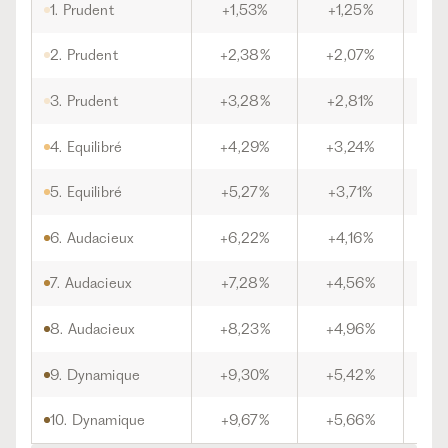
1. Prudent
+1,53%
+1,25%
+5
2. Prudent
+2,38%
+2,07%
+7
3. Prudent
+3,28%
+2,81%
+9
4. Equilibré
+4,29%
+3,24%
+1
5. Equilibré
+5,27%
+3,71%
+1
6. Audacieux
+6,22%
+4,16%
+1
7. Audacieux
+7,28%
+4,56%
+1
8. Audacieux
+8,23%
+4,96%
+2
9. Dynamique
+9,30%
+5,42%
+2
10. Dynamique
+9,67%
+5,66%
+2