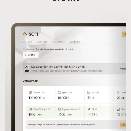
Cette SCPI se concentre sur l'investissement à
l'international, notamment dans l'Union Européenne (hors
France), l'Amérique du...
TAUX DE DISTRIBUTION ESPÉRÉ
6 %
À PARTIR DE
5 000 €
SECTEUR
Bureaux, Locaux d'activité, Logistique, Résidentiel