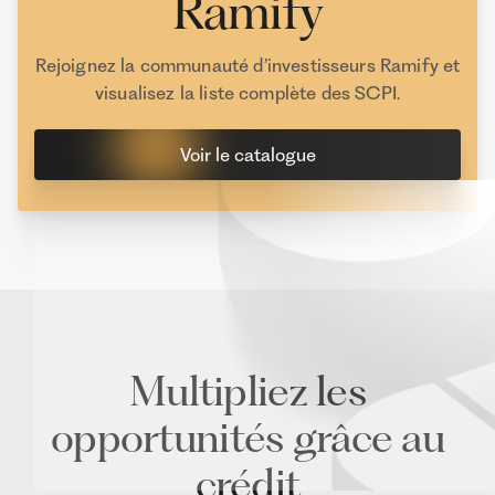
Ramify
TAUX DE DISTRIBUTION ESPÉRÉ
6,12 %
Rejoignez la communauté d’investisseurs Ramify et
À PARTIR DE
visualisez la liste complète des SCPI.
5 050 €
SECTEUR
Voir le catalogue
Commerces, Bureaux, Logistique, Locaux d’activité
Multipliez les
opportunités grâce au
crédit
Comète