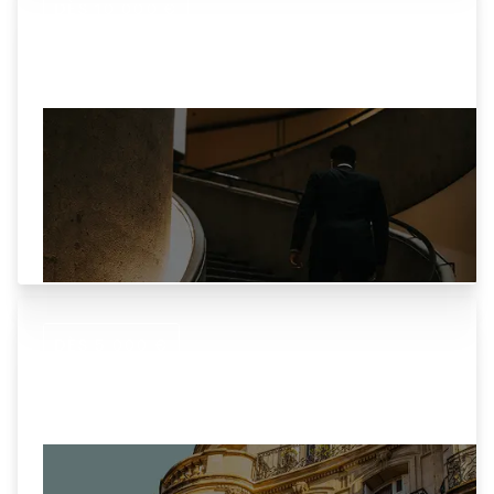
DÈS 10 000 €
Private Assets
Accédez au private equity et à la dette privée,
réservés jusqu'ici aux investisseurs
institutionnels.
DÈS 5 000 €
Club deal