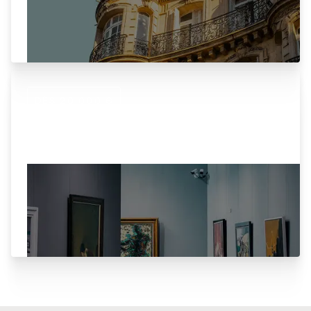
Co-investissez sur des opérations immobilières
et opérationnelles sourcées par nos équipes.
DÈS 20 000 €
Art
Investissez dans des œuvres de Basquiat, Warhol
ou Picasso sélectionnées par nos experts.