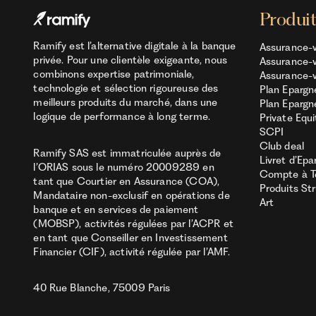
Produi
Ramify est l’alternative digitale à la banque
Assurance-v
privée. Pour une clientèle exigeante, nous
Assurance-v
combinons expertise patrimoniale,
Assurance-v
technologie et sélection rigoureuse des
Plan Epargn
meilleurs produits du marché, dans une
Plan Epargn
logique de performance à long terme.
Private Equi
SCPI
Club deal
Ramify SAS est immatriculée auprès de
Livret d’Epa
l’ORIAS sous le numéro 20009289 en
Compte à 
tant que Courtier en Assurance (COA),
Produits St
Mandataire non-exclusif en opérations de
Art
banque et en services de paiement
(MOBSP), activités régulées par l’ACPR et
en tant que Conseiller en Investissement
Financier (CIF), activité régulée par l’AMF.
40 Rue Blanche, 75009 Paris