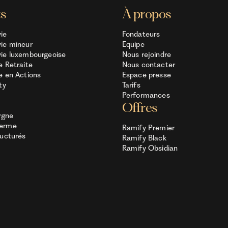
ts
À propos
ie
Fondateurs
ie mineur
Equipe
ie luxembourgeoise
Nous rejoindre
e Retraite
Nous contacter
e en Actions
Espace presse
ty
Tarifs
Performances
Offres
rgne
Terme
Ramify Premier
ructurés
Ramify Black
Ramify Obsidian