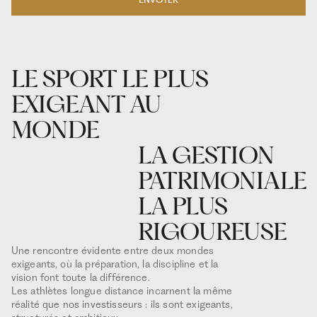
LE SPORT LE PLUS
EXIGEANT AU
MONDE
LA GESTION
PATRIMONIALE
LA PLUS
RIGOUREUSE
Une rencontre évidente entre deux mondes
exigeants, où la préparation, la discipline et la
vision font toute la différence.
Les athlètes longue distance incarnent la même
réalité que nos investisseurs : ils sont exigeants,