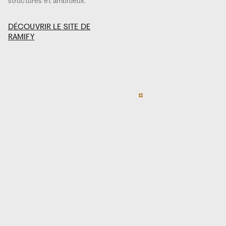
structurés et ambitieux.
DÉCOUVRIR LE SITE DE
RAMIFY
DÉCOUVREZ
LE TRAILER
EXCELLENCE.
Marjolaine