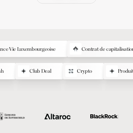
e Luxembourgeoise
Contrat de capitalisation
Cash
Club Deal
Crypto
P