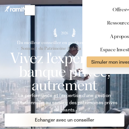
Offres
Ressourc
2026
A propos
Élu meilleur conseiller en gestion de patrimoine
- Sommet du Patrimoine & de la Performance -
Espace Invest
Vivez l'expérience
Simuler mon inve
banque privée,
autrement
La performance et l’expertise d’une gestion
institutionnelle, au service des patrimoines privés
exigeants.
Echanger avec un conseiller