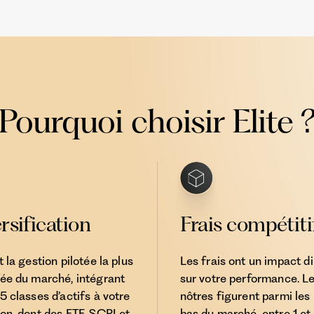
Pourquoi choisir Elite 
rsi­fication
Frais compétiti
t la gestion pilotée la plus
Les frais ont un impact di
fée du marché, intégrant
sur votre performance. L
 5 classes d’actifs à votre
nôtres figurent parmi les 
ion, dont des ETF, SCPI et
bas du marché, entre 1 et 