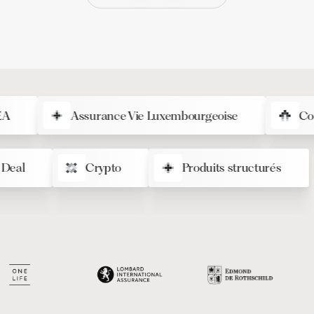
Assurance Vie Luxembourgeoise
Contrat
lub Deal
Crypto
Produits structurés