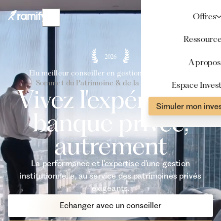
Offres
Ressourc
2026
A propos
Élu meilleur conseiller en gestion de patrimoine
- Sommet du Patrimoine & de la Performance -
Espace Invest
Vivez l'expérience
Simuler mon inve
banque privée,
autrement
La performance et l’expertise d’une gestion
institutionnelle, au service des patrimoines privés
exigeants.
Echanger avec un conseiller