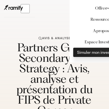
Offres
Ressourc
A propos
AVIS & ANALYSE
Espace Invest
Partners Group
Simuler mon inve
Secondary VIII
Strategy : Avis,
analyse et
présentation du
FIPS de Private