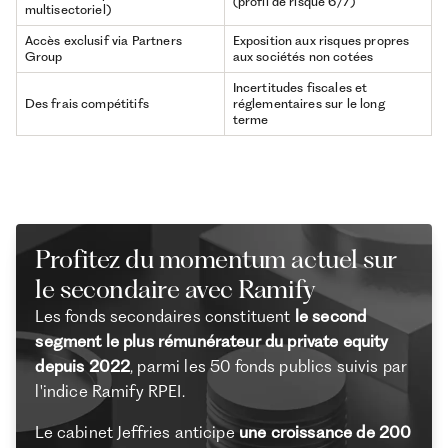
(profil de risque 6/7)
multisectoriel)
Accès exclusif via Partners
Exposition aux risques propres
Group
aux sociétés non cotées
Incertitudes fiscales et
Des frais compétitifs
réglementaires sur le long
terme
Profitez du momentum actuel sur
le secondaire avec Ramify
Les fonds secondaires constituent
le second
segment le plus rémunérateur du private equity
depuis 2022
, parmi les 50 fonds publics suivis par
l'indice Ramify RPEI.
Le cabinet Jeffries anticipe
une croissance de 200