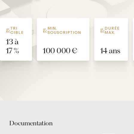
TRI
MIN.
DURÉE
CIBLE
SOUSCRIPTION
MAX.
13 à
17 %
100 000 €
14 ans
Documentation