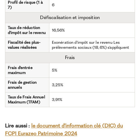
Profil de risque (1 à
6
7)
Défiscalisation et imposition
Taux de réduction
16,56%
d'impôt sur le revenu
Fiscalité des plus-
Exonération d'impôt sur le revenu Les
values réalisées
prélèvements sociaux (18,6%) s'appliquent
Frais
Frais d'entrée
5%
maximum
Frais de gestion
3,25%
annuels
Taux de Frais Annuel
3,91%
Maximum (TFAM)
Lire aussi :
le document d’information clé (DIC) du
FCPI Eurazeo Patrimoine 2024