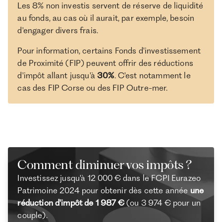
Les 8% non investis servent de réserve de liquidité
au fonds, au cas où il aurait, par exemple, besoin
d'engager divers frais.
Pour information, certains Fonds d'investissement
de Proximité (FIP) peuvent offrir des réductions
d'impôt allant jusqu'à
30%
. C'est notamment le
cas des FIP Corse ou des FIP Outre-mer.
Comment diminuer vos impôts ?
Investissez jusqu'à 12 000 € dans le FCPI Eurazeo
Patrimoine 2024 pour obtenir dès cette année
une
réduction d'impôt de 1 987 €
(ou 3 974 € pour un
couple).