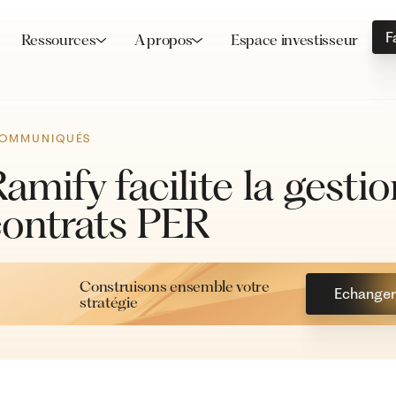
F
Ressources
A propos
Espace investisseur
OMMUNIQUÉS
amify facilite la gestio
contrats PER
Construisons ensemble votre
Echanger 
stratégie