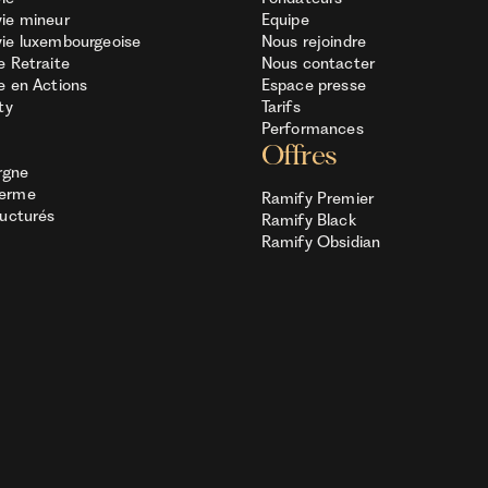
ie mineur
Equipe
ie luxembourgeoise
Nous rejoindre
e Retraite
Nous contacter
e en Actions
Espace presse
ty
Tarifs
Performances
Offres
rgne
Terme
Ramify Premier
ructurés
Ramify Black
Ramify Obsidian