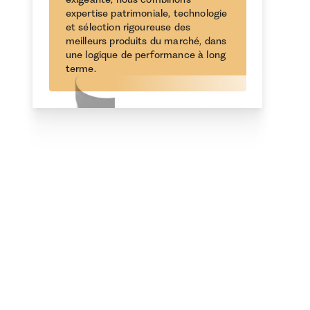
expertise patrimoniale, technologie
et sélection rigoureuse des
meilleurs produits du marché, dans
une logique de performance à long
terme.