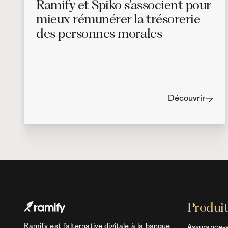
Ramify et Spiko s’associent pour
mieux rémunérer la trésorerie
des personnes morales
Découvrir
Produi
Ramify est l’alternative digitale à la banque
Assurance-v