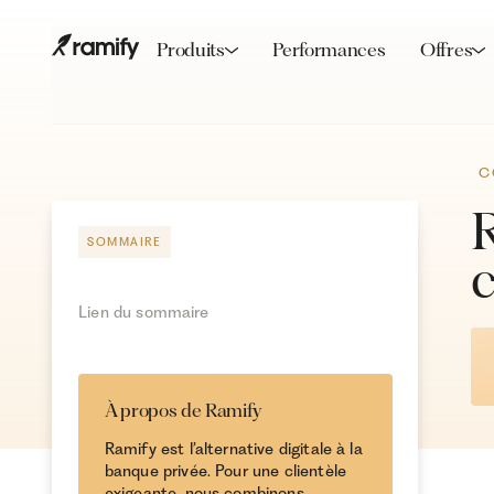
Produits
Performances
Offres
C
R
SOMMAIRE
Lien du sommaire
À propos de Ramify
Ramify est l’alternative digitale à la
banque privée. Pour une clientèle
exigeante, nous combinons