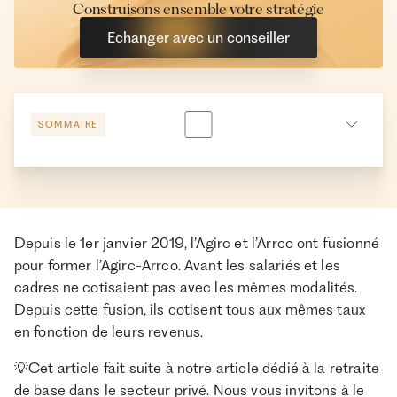
Construisons ensemble votre stratégie
Echanger avec un conseiller
SOMMAIRE
Calcul de la retraite complémentaire
Depuis le 1er janvier 2019, l’Agirc et l’Arrco ont fusionné
À propos de Ramify
pour former l’Agirc-Arrco. Avant les salariés et les
cadres ne cotisaient pas avec les mêmes modalités.
Ramify est l’alternative digitale à la banque privée.
Pour une clientèle exigeante, nous combinons
Depuis cette fusion, ils cotisent tous aux mêmes taux
expertise patrimoniale, technologie et sélection
en fonction de leurs revenus.
rigoureuse des meilleurs produits du marché, dans
une logique de performance à long terme.
💡Cet article fait suite à notre article dédié à la retraite
de base dans le secteur privé. Nous vous invitons à le