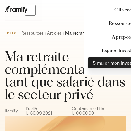
Offres
Ressourc
Ressources
Articles
Ma retraite complémentaire en tant que salarié dans le secteur privé
BLOG
A propos
Espace Invest
Ma retraite
Simuler mon inve
complémentaire en
tant que salarié dans
le secteur privé
Publié
Contenu modifié
Ramify
le
30
.
09
.
2021
le
00
.
00
.
00