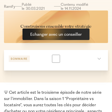
Publié
Contenu modifié
Ramify
le
30
.
03
.
2021
le
14
.
11
.
2024
Construisons ensemble votre stratégie
Echanger avec un conseiller
SOMMAIRE
En un coup d’oeil avec un exemple
Ce qui fait que l’achat ou la location sont plus
rentables
💡 Cet article est le troisième épisode de notre série
Vous voulez faire la comparaison chez vous :
sur l’immobilier. Dans la saison 1 “Propriétaire vs
locataire”, vous aurez toutes les clés pour décider
Conclusion
d’acheter ou non votre résidence principale : aspects