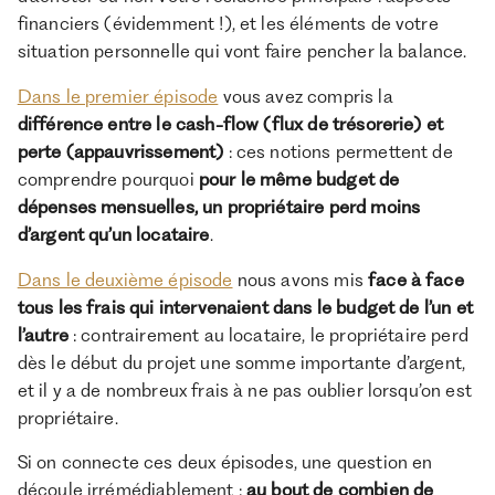
financiers (évidemment !), et les éléments de votre
situation personnelle qui vont faire pencher la balance.
À propos de Ramify
Dans le premier épisode
vous avez compris la
Ramify est l’alternative digitale à la banque privée.
différence entre le cash-flow (flux de trésorerie) et
Pour une clientèle exigeante, nous combinons
perte (appauvrissement)
expertise patrimoniale, technologie et sélection
: ces notions permettent de
rigoureuse des meilleurs produits du marché, dans
comprendre pourquoi
pour le même budget de
une logique de performance à long terme.
dépenses mensuelles, un propriétaire perd moins
d’argent qu’un locataire
.
Dans le deuxième épisode
nous avons mis
face à face
tous les frais qui intervenaient dans le budget de l’un et
l’autre
: contrairement au locataire, le propriétaire perd
dès le début du projet une somme importante d’argent,
et il y a de nombreux frais à ne pas oublier lorsqu’on est
propriétaire.
Si on connecte ces deux épisodes, une question en
découle irrémédiablement :
au bout de combien de