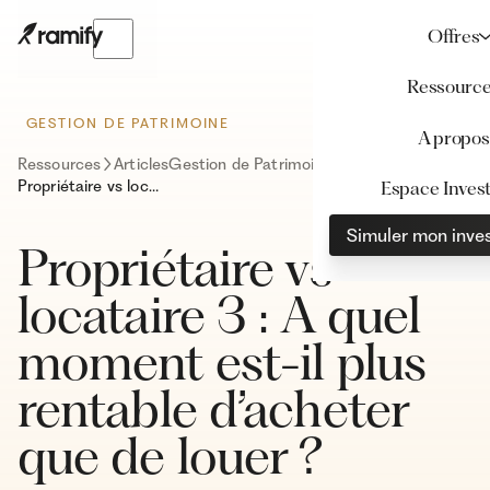
Offres
Ressourc
GESTION DE PATRIMOINE
A propos
Ressources
Articles
Gestion de Patrimoine
Propriétaire vs locataire 3 : A quel moment est-il plus rentable d’acheter que de louer ?
Espace Invest
Simuler mon inve
Propriétaire vs
locataire 3 : A quel
moment est-il plus
rentable d’acheter
que de louer ?