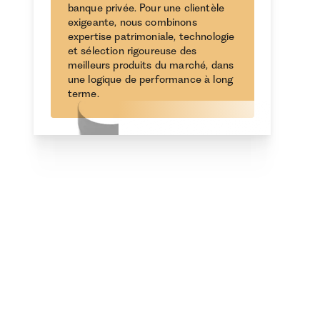
banque privée. Pour une clientèle
exigeante, nous combinons
expertise patrimoniale, technologie
et sélection rigoureuse des
meilleurs produits du marché, dans
une logique de performance à long
terme.