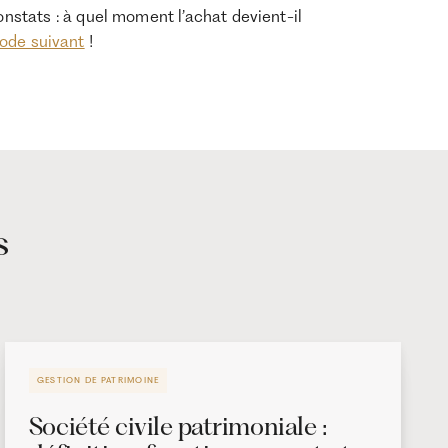
stats : à quel moment l’achat devient-il
sode suivant
!
s
GESTION DE PATRIMOINE
Société civile patrimoniale :