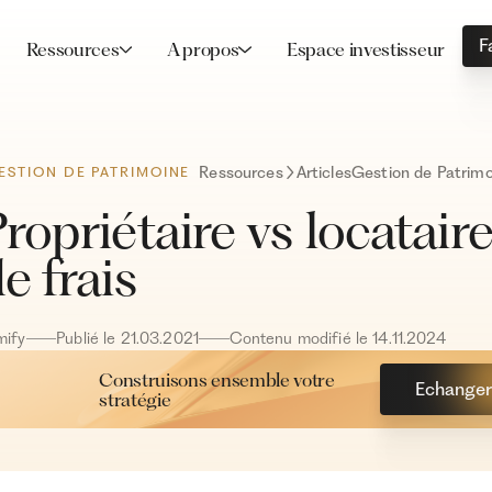
F
Ressources
A propos
Espace investisseur
Ressources
Articles
Gestion de Patrimo
ESTION DE PATRIMOINE
ropriétaire vs locataire
e frais
mify
Publié le
21
.
03
.
2021
Contenu modifié le
14
.
11
.
2024
Construisons ensemble votre
Echanger 
stratégie