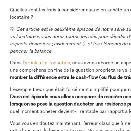
Quelles sont les frais à considérer quand on achète un
locataire ?
💡
Cet article est le deuxième épisode de notre série sur
vs locataire », vous aurez toutes les clés pour décider d
aspects financiers (évidemment !), et les éléments de vo
pencher la balance.
Dans
l’article d’introduction
, nous avons abordé un aspec
une compréhension fine de la question propriétaire vs l
montrer la différence entre le cash-flow (ou flux de tr
L’exemple théorique était forcément simplifié pour perme
Dans cet épisode nous allons comparer de manière conc
lorsqu’on se pose la question d’acheter une résidence p
quel moment acheter devient-il rentable par rapport à lo
Vous vous en doutez maintenant, l’erreur classique à ne
prêt d’une part, le loyer d’autre part. Si vous sautez le 