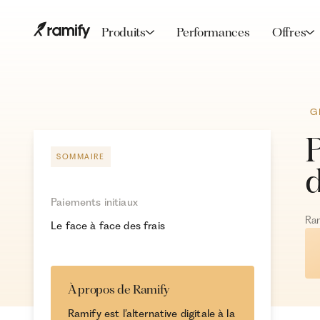
Produits
Performances
Offres
G
P
SOMMAIRE
d
Paiements initiaux
Ra
Le face à face des frais
À propos de Ramify
Ramify est l’alternative digitale à la