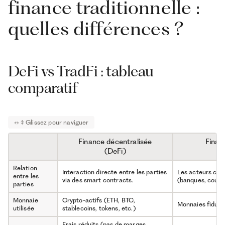
finance traditionnelle :
quelles différences ?
DeFi vs TradFi : tableau
comparatif
Finance décentralisée
Financ
(DeFi)
Relation
Interaction directe entre les parties
Les acteurs cen
entre les
via des smart contracts.
(banques, courtie
parties
Monnaie
Crypto-actifs (ETH, BTC,
Monnaies fiduciai
utilisée
stablecoins, tokens, etc.)
Frais réduits (pas de marges