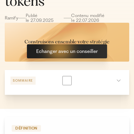
tokens
Publié
Contenu modifié
Ramify
le
27
.
09
.
2025
le
22
.
07
.
2026
Construisons ensemble votre stratégie
Echanger avec un conseiller
SOMMAIRE
Finance décentralisée vs finance traditionnelle :
quelles différences ?
Les dates clés de la finance décentralisée
Comment fonctionne la finance décentralisée ?
DÉFINITION