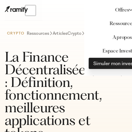
Offres
Ressourc
Ressources
Articles
Crypto
La Finance Décentralisée (DeFi) : Définition, fonctionnement, meilleures applications et tokens
CRYPTO
A propos
Espace Invest
La Finance
Simuler mon inve
Décentralisée (DeFi)
: Définition,
fonctionnement,
meilleures
applications et