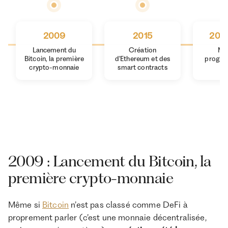
2009
2015
201
Lancement du
Création
Mat
Bitcoin, la première
d'Ethereum et des
progres
crypto-monnaie
smart contracts
D
2009 : Lancement du Bitcoin, la
première crypto-monnaie
Même si
Bitcoin
n’est pas classé comme DeFi à
proprement parler (c’est une monnaie décentralisée,