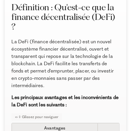
Les principaux cas d’usage de la finance
Définition : Qu'est-ce que la
décentralisée en 2026
finance décentralisée (DeFi)
Les performances et les rendements de la finance
?
décentralisée
Le cadre réglementaire de la finance décentralisée en
La DeFi (finance décentralisée) est un nouvel
France
écosystème financier décentralisé, ouvert et
À propos de Ramify
Le cadre fiscal de la DeFi en France
transparent qui repose sur la technologie de la
Ramify est l’alternative digitale à la banque privée.
Les frais de la finance décentralisée
blockchain. La DeFi facilite les transferts de
Pour une clientèle exigeante, nous combinons
fonds et permet d'emprunter, placer, ou investir
Les risques de la finance décentralisée
expertise patrimoniale, technologie et sélection
en crypto-monnaies sans passer par des
rigoureuse des meilleurs produits du marché, dans
Comment intégrer la finance décentralisée à votre
une logique de performance à long terme.
intermédiaires.
stratégie patrimoniale ?
Les principaux avantages et les inconvénients de
Comment investir dans la finance décentralisée ?
la DeFi sont les suivants :
Les meilleurs outils et protocoles de la finance
décentralisée
Le marché crypto et la finance décentralisée en
Avantages
I