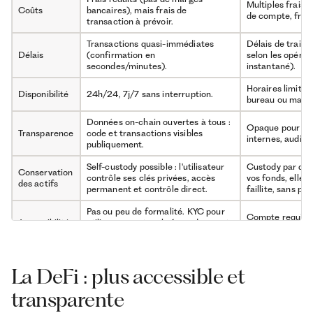
Multiples frais 
Coûts
bancaires), mais frais de
de compte, frais
transaction à prévoir.
Transactions quasi-immédiates
Délais de traite
Délais
(confirmation en
selon les opérat
secondes/minutes).
instantané).
Horaires limités
Disponibilité
24h/24, 7j/7 sans interruption.
bureau ou marc
Données on-chain ouvertes à tous :
Opaque pour le c
Transparence
code et transactions visibles
internes, audits 
publiquement.
Self-custody possible : l'utilisateur
Custody par des 
Conservation
contrôle ses clés privées, accès
vos fonds, elle p
des actifs
permanent et contrôle direct.
faillite, sans pos
Pas ou peu de formalité. KYC pour
Compte requis, 
Accessibilité
utiliser un protocole (pseudonymat
soumis à l'accept
préservé).
Risques existant
Bugs de smart contracts, pertes de
de contrepartie)
La DeFi : plus accessible et
Risques
clés, volatilité élevée des actifs, etc.
garanties (fonds
etc.).
transparente
Recours complexe du fait de