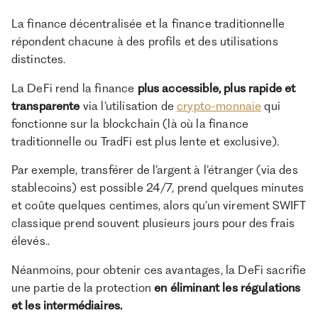
Protection
l'inexistant en cas de hack ou bug
Régulation, gara
La finance décentralisée et la finance traditionnelle
juridique
(code is law), pas de filet de
possibilité de re
sécurité public.
répondent chacune à des profils et des utilisations
Rendement
Rendements élevés possibles mais
distinctes.
Rendements plus
potentiel
variables
La DeFi rend la finance
plus accessible, plus rapide et
transparente
via l’utilisation de
crypto-monnaie
qui
fonctionne sur la blockchain (là où la finance
traditionnelle ou TradFi est plus lente et exclusive).
Par exemple, transférer de l’argent à l’étranger (via des
stablecoins) est possible 24/7, prend quelques minutes
et coûte quelques centimes, alors qu’un virement SWIFT
classique prend souvent plusieurs jours pour des frais
élevés..
Néanmoins, pour obtenir ces avantages, la DeFi sacrifie
une partie de la protection
en éliminant les régulations
et les intermédiaires.