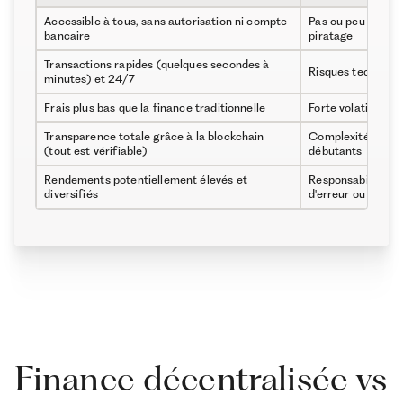
2026
Accessible à tous, sans autorisation ni compte
Pas ou peu de pro
Conclusion
bancaire
piratage
Glossaire de la Finance Décentralisée (DeFi)
Transactions rapides (quelques secondes à
Risques techniques
minutes) et 24/7
Frais plus bas que la finance traditionnelle
Forte volatilité de
Transparence totale grâce à la blockchain
Complexité techni
(tout est vérifiable)
débutants
Rendements potentiellement élevés et
Responsabilité tota
diversifiés
d'erreur ou de per
Finance décentralisée vs