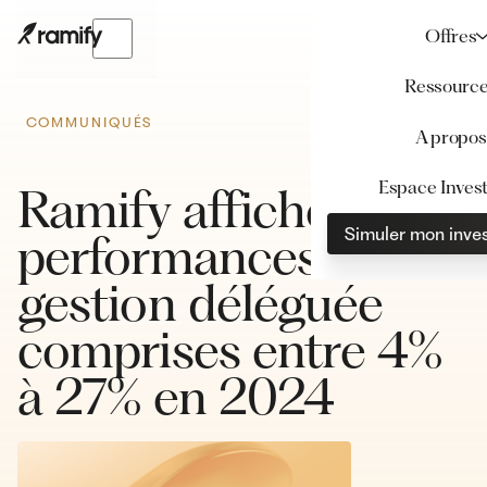
Offres
Ressourc
COMMUNIQUÉS
A propos
Espace Invest
Ramify affiche des
Simuler mon inve
performances en
gestion déléguée
comprises entre 4%
à 27% en 2024