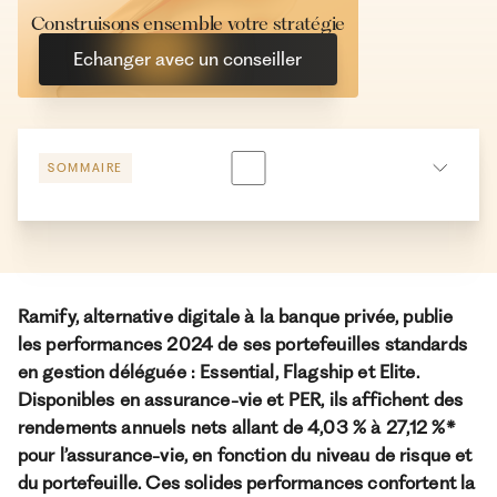
Construisons ensemble votre stratégie
Echanger avec un conseiller
SOMMAIRE
Lien du sommaire
Ramify, alternative digitale à la banque privée, publie
À propos de Ramify
les performances 2024 de ses portefeuilles standards
en gestion déléguée : Essential, Flagship et Elite.
Ramify est l’alternative digitale à la banque privée.
Pour une clientèle exigeante, nous combinons
Disponibles en assurance-vie et PER, ils affichent des
expertise patrimoniale, technologie et sélection
rendements annuels nets allant de 4,03 % à 27,12 %*
rigoureuse des meilleurs produits du marché, dans
pour l’assurance-vie, en fonction du niveau de risque et
une logique de performance à long terme.
du portefeuille. Ces solides performances confortent la