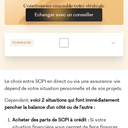
Construisons ensemble votre stratégie
Echanger avec un conseiller
SOMMAIRE
Comparatif SCPI en direct ou SCPI assurance-vie
Tableau récapitulatif : assurance vie vs en direct
Le choix entre SCPI en direct ou via une assurance-vie
dépend de votre situation personnelle et de vos projets.
À propos de Ramify
Cependant,
voici
2 situations qui font immédiatement
Ramify est l’alternative digitale à la banque privée.
pencher la balance d’un côté ou de l’autre :
Pour une clientèle exigeante, nous combinons
expertise patrimoniale, technologie et sélection
Acheter des parts de SCPI à crédit :
Si votre
rigoureuse des meilleurs produits du marché, dans
situation financière vous permet de faire financer
une logique de performance à long terme.