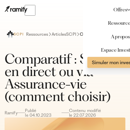
Offres
Ressourc
Ressources
Articles
SCPI
Comparatif : SCPI en direct ou via Assurance-vie (comment choisir)
SCPI
A propos
Espace Invest
Comparatif : SCPI
Simuler mon inve
en direct ou via
Assurance-vie
(comment choisir)
Publié
Contenu modifié
Ramify
le
04
.
10
.
2023
le
22
.
07
.
2026