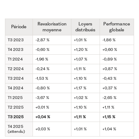
Revalorisation
Loyers
Performance
Période
moyenne
distribués
globale
T3 2023
-2,87 %
+1,01 %
-1,86 %
T4 2023
-0,60 %
+1,20 %
+0,60 %
T1 2024
-1,96 %
+1,07 %
-0,89 %
T2 2024
-0,24 %
+1,11 %
+0,87 %
T3 2024
-1,53 %
+1,10 %
-0,43 %
T4 2024
-0,80 %
+1,17 %
+0,37 %
T1 2025
-3,67 %
+1,02 %
-2,65 %
T2 2025
+0,01 %
+1,10 %
+1,11 %
T3 2025
+0,04 %
+1,11 %
+1,15 %
T4 2025
+0,03 %
+1,01 %
+1,04 %
(attendu)