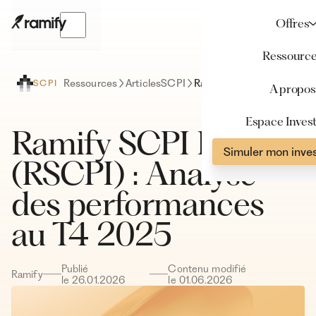
Offres
Ressourc
Ressources
Articles
SCPI
Ramify SCPI Index (RSCPI) : Analyse des performances au T4 2025
SCPI
A propos
Espace Invest
Ramify SCPI Index
Simuler mon inve
(RSCPI) : Analyse
des performances
au T4 2025
Publié
Contenu modifié
Ramify
le
26
.
01
.
2026
le
01
.
06
.
2026