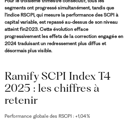
Pour le troisième trimestre consécutif, tous les
Ramify est l’alternative digitale à la banque privée.
Pour une clientèle exigeante, nous combinons
segments ont progressé simultanément, tandis que
expertise patrimoniale, technologie et sélection
l’indice RSCPI, qui mesure la performance des SCPI à
rigoureuse des meilleurs produits du marché, dans
capital variable, est repassé au-dessus de son niveau
une logique de performance à long terme.
atteint fin2023. Cette évolution efface
progressivement les effets de la correction engagée en
2024 traduisant un redressement plus diffus et
désormais plus visible.
Ramify SCPI Index T4
2025 : les chiffres à
retenir
Performance globale des RSCPI : +1,04%