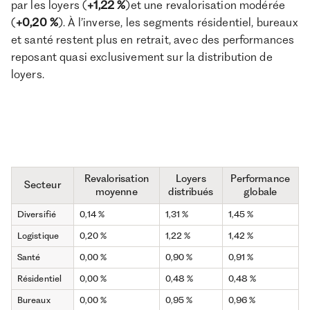
par les loyers (
+1,22 %
)et une revalorisation modérée
(
+0,20 %
). À l’inverse, les segments résidentiel, bureaux
et santé restent plus en retrait, avec des performances
reposant quasi exclusivement sur la distribution de
loyers.
Revalorisation
Loyers
Performance
Secteur
moyenne
distribués
globale
Diversifié
0,14 %
1,31 %
1,45 %
Logistique
0,20 %
1,22 %
1,42 %
Santé
0,00 %
0,90 %
0,91 %
Résidentiel
0,00 %
0,48 %
0,48 %
Bureaux
0,00 %
0,95 %
0,96 %