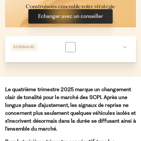
Construisons ensemble votre stratégie
Echanger avec un conseiller
SOMMAIRE
Ramify SCPI Index T4 2025 : les chiffres à retenir
‍Des performances encore dominées par les SCPI
diversifiées
Le quatrième trimestre 2025 marque un changement
Normalisation macroéconomique et regain de lisibilité
clair de tonalité pour le marché des SCPI. Après une
du marché immobilier en fin d’année
longue phase d’ajustement, les signaux de reprise ne
concernent plus seulement quelques véhicules isolés et
s’inscrivent désormais dans la durée se diffusant ainsi à
l’ensemble du marché.
À propos de Ramify