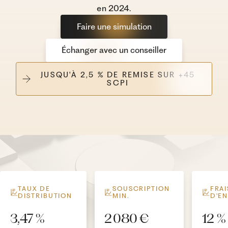
en 2024.
Faire une simulation
Échanger avec un conseiller
JUSQU'À 2,5 % DE REMISE SUR +45
SCPI
TAUX DE
SOUSCRIPTION
FRAI
DISTRIBUTION
MIN.
D'E
3,47 %
2 080 €
12 %