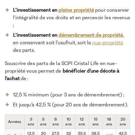
L’investissement en
pleine propriété
pour conserver
l’intégralité de vos droits et en percevoir les revenus
;
L’investissement en
démembrement de propriété
,
en conservant soit l’usufruit, soit la
nue-propriété
des parts.
Souscrire des parts de la SCPI Cristal Life en nue-
propriété vous permet de
bénéficier d’une décote à
l’achat
de :
12,5 % minimum (pour 3 ans de démembrement) ;
Et jusqu’à 42,5 % (pour 20 ans de démembrement).
3
5
8
10
12
15
18
20
Années
ans
ans
ans
ans
ans
ans
ans
ans
12,5
20
27,5
32
35,5
38,5
42,5