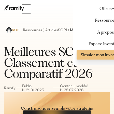
Offres
Ressourc
Ressources
Articles
SCPI
Meilleures SCPI : Classement et Comparatif 2026
SCPI
A propos
Espace Invest
Meilleures SCPI :
Simuler mon inve
Classement et
Comparatif 2026
Publié
Contenu modifié
Ramify
le
21
.
01
.
2025
le
25
.
07
.
2026
Construisons ensemble votre stratégie