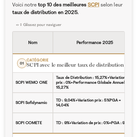
La meilleure SCPI résidentielle
Voici notre
top 10 des meilleures
SCPI
selon leur
À propos de Ramify
taux de distribution en 2025.
Les meilleures SCPI de logistique et de locaux
Ramify est l’alternative digitale à la banque privée.
Pour une clientèle exigeante, nous combinons
professionnels (selon leur taux de distribution)
expertise patrimoniale, technologie et sélection
Les meilleures SCPI santé (selon leur taux de
rigoureuse des meilleurs produits du marché, dans
distribution)
une logique de performance à long terme.
Nom
Performance 2025
Les meilleures SCPI ISR (selon leur taux de
distribution)
CATÉGORIE
01
SCPI avec le meilleur taux de distribution
Les meilleures SCPI en démembrement (selon leur
clé de répartition)
Taux de Distribution : 15,27%
+
Variation de
SCPI WEMO ONE
prix : 0%
=
Performance Globale Annuelle :
Nos critères pour sélectionner les meilleures SCPI
15,27%
Tableau récapitulatif du classement des meilleures
TD : 9,04%
+
Variation prix : 5%
PGA =
SCPI du marché
SCPI
Sofidynamic
14,04%
SCPI
COMETE
TD : 9%
+
Variation de prix : 0%
=
PGA : 9%