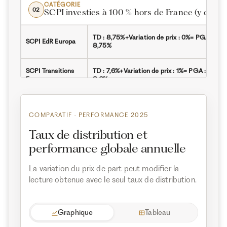
CATÉGORIE
02
SCPI investies à 100 % hors de France (y co
TD : 8,75%
+
Variation de prix : 0%
=
PGA :
SCPI EdR Europa
8,75%
SCPI Transitions
TD : 7,6%
+
Variation de prix : 1%
=
PGA :
Europe
8,6%
TD : 6,21%
+
Variation de prix : 2%
=
PGA :
SCPI LOG IN
8,21%
COMPARATIF · PERFORMANCE 2025
Taux de distribution et
SCPI Cœur de
TD : 6,2%
Variation de prix : 0%
=
PGA : 6,2%
performance globale annuelle
Régions
SCPI NCap
La variation du prix de part peut modifier la
TD : 5,72%
+
Variation de prix : 1,79%
=
PGA :
Régions (ex
lecture obtenue avec le seul taux de distribution.
7,51%
Vendôme Régions)
SCPI LF
TD : 5,68%
+
Variation de prix : 0%
=
PGA :
Graphique
Tableau
Opportunité Immo
5,68%