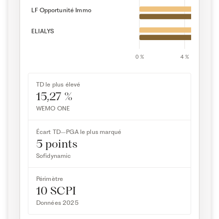
5,68
LF Opportunité Immo
5,68
5,62 
ELIALYS
0 %
4 %
TD le plus élevé
15,27 %
WEMO ONE
Écart TD–PGA le plus marqué
5 points
Sofidynamic
Périmètre
10 SCPI
Données 2025