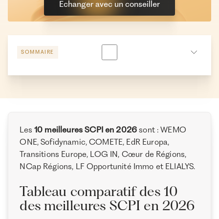
Echanger avec un conseiller
SOMMAIRE
Les 3 meilleures SCPI de rendement (selon leur taux
de distribution) en 2025
Les meilleures SCPI européennes (en partie ou
totalement investies hors de France)
Les
10 meilleures SCPI en 2026
sont : WEMO
Les meilleures SCPI diversifiées (selon leur taux de
ONE, Sofidynamic, COMETE, EdR Europa,
distribution)
Transitions Europe, LOG IN, Cœur de Régions,
NCap Régions, LF Opportunité Immo et ELIALYS.
Les meilleures SCPI à prépondérance de bureaux
(selon leur taux de distribution)
Tableau comparatif des 10
Les meilleures SCPI de commerce (selon leur taux de
des meilleures SCPI en 2026
distribution)