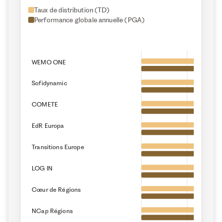
Taux de distribution (TD)
TD : 5,62%
+
Variation de prix : 2%
=
PGA :
SCPI ELIALYS
7,62%
Performance globale annuelle (PGA)
WEMO ONE
Sofidynamic
COMETE
EdR Europa
Transitions Europe
6,
LOG IN
6,
Cœur de Régions
6,
5,72
NCap Régions