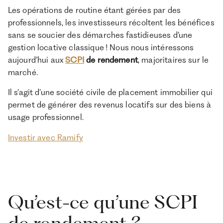
Les opérations de routine étant gérées par des
rendement ?
professionnels, les investisseurs récoltent les bénéfices
SCPI de rendement : quels risques d’investissement ?
sans se soucier des démarches fastidieuses d’une
gestion locative classique ! Nous nous intéressons
À propos de Ramify
aujourd’hui aux
SCPI
de rendement
, majoritaires sur le
Ramify est l’alternative digitale à la banque privée.
marché.
Pour une clientèle exigeante, nous combinons
expertise patrimoniale, technologie et sélection
Il s’agit d’une société civile de placement immobilier qui
rigoureuse des meilleurs produits du marché, dans
permet de générer des revenus locatifs sur des biens à
une logique de performance à long terme.
usage professionnel.
Investir avec Ramify
Qu’est-ce qu’une SCPI
de rendement ?