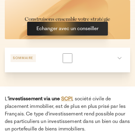
Construisons ensemble votre stratégie
Echanger avec un conseiller
SOMMAIRE
Qu’est-ce qu’une SCPI de rendement ?
Quels sont les avantages d’une SCPI de rendement ?
Quelle est la stratégie d’une SCPI de rendement ?
L
’investissement via une
SCPI
, société civile de
placement immobilier, est de plus en plus prisé par les
Comment souscrire à une SCPI de rendement ?
Français. Ce type d’investissement rend possible pour
Quel est le coût d’un investissement en nue-propriété
des particuliers un investissement dans un bien ou dans
?
un portefeuille de biens immobiliers.
Quelle est la fiscalité d’un investissement SCPI de