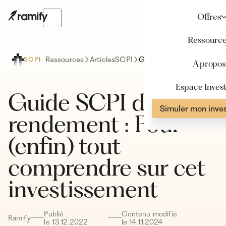
Offres
Ressourc
Ressources
Articles
SCPI
Guide SCPI de rendement : Pour (enfin) tout comprendre sur cet investissement
SCPI
A propos
Espace Invest
Guide SCPI de
Simuler mon inve
rendement : Pour
(enfin) tout
comprendre sur cet
investissement
Publié
Contenu modifié
Ramify
le
13
.
12
.
2022
le
14
.
11
.
2024