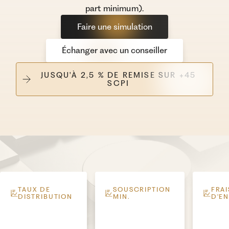
part minimum).
Faire une simulation
Échanger avec un conseiller
JUSQU'À 2,5 % DE REMISE SUR +45
SCPI
TAUX DE
SOUSCRIPTION
FRAI
DISTRIBUTION
MIN.
D'E