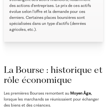
Ramify est l’alternative digitale à la banque privée.
des actions d'entreprises. Le prix de ces actifs
Exemple d’allocation d'actifs selon votre profil de
Pour une clientèle exigeante, nous combinons
expertise patrimoniale, technologie et sélection
évolue selon l'offre et la demande pour ces
risque
rigoureuse des meilleurs produits du marché, dans
derniers. Certaines places boursières sont
Les principaux risques de la Bourse
une logique de performance à long terme.
spécialisées dans un type d'actifs (denrées
Comment investir en Bourse ?
agricoles, etc.).
Conclusion
La Bourse : historique et
rôle économique
Les premières Bourses remontent au
Moyen Âge,
lorsque les marchands se réunissaient pour échanger
des biens et des créances.