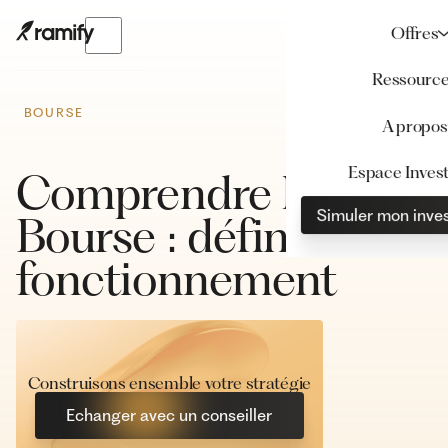
Offres
Ressourc
BOURSE
A propos
Espace Invest
Comprendre la
Simuler mon inve
Bourse : définition et
fonctionnement
Construisons ensemble votre stratégie
Echanger avec un conseiller