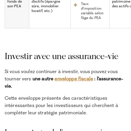
fonds de
d'actifs (épargne
patrimoine
Taux
son PEA
sûre, immobilier
des actifs 
d'imposition
locatif, etc.)
variable selon
l'âge du PEA
Investir avec une assurance-vie
Si vous voulez continuer à investir, vous pouvez vous
tourner vers
une autre
enveloppe fiscale
: l’assurance-
vie.
Cette enveloppe présente des caractéristiques
intéressantes pour les investisseurs qui cherchent à
compléter leur stratégie patrimoniale.