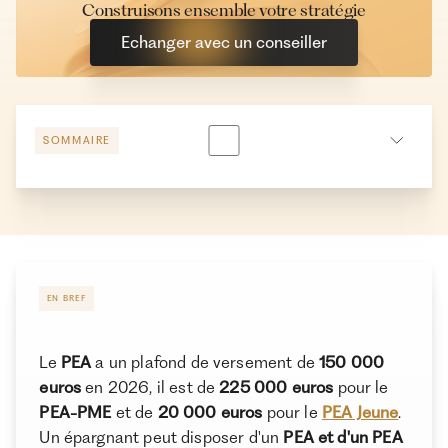
Construisons ensemble votre stratégie
Echanger avec un conseiller
SOMMAIRE
Que se passe-t-il quand le plafond du PEA est atteint
?
Quelles solutions quand le Plan d'Épargne en Actions
est plein ?
EN BREF
Conclusion
Le
PEA
a un plafond de versement de
150 000
euros
en 2026, il est de
225 000 euros
pour le
À propos de Ramify
PEA-PME
et de
20 000 euros
pour le
PEA Jeune
.
Un épargnant peut disposer d'un
PEA et d'un PEA
Ramify est l’alternative digitale à la banque privée.