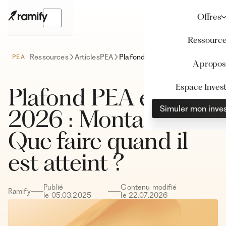
Offres
Ressourc
Ressources
Articles
PEA
Plafond PEA en 2026 : Montants et Que faire quand il est atteint ?
PEA
A propos
Espace Invest
Plafond PEA en
Simuler mon inve
2026 : Montants et
Que faire quand il
est atteint ?
Publié
Contenu modifié
Ramify
le
05
.
03
.
2025
le
22
.
07
.
2026