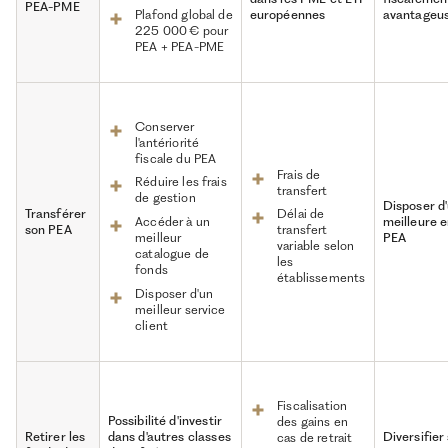
PEA-PME
européennes
avantageu
Plafond global de
225 000 € pour
PEA + PEA-PME
Conserver
l'antériorité
fiscale du PEA
Frais de
Réduire les frais
transfert
de gestion
Disposer d
Transférer
Délai de
meilleure 
Accéder à un
son PEA
transfert
PEA
meilleur
variable selon
catalogue de
les
fonds
établissements
Disposer d'un
meilleur service
client
Fiscalisation
Possibilité d'investir
des gains en
Retirer les
dans d'autres classes
Diversifier
cas de retrait