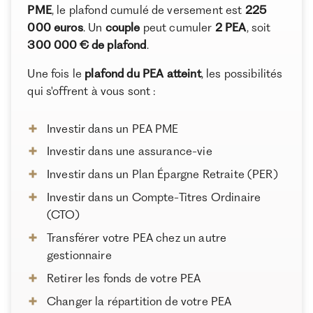
PME
, le plafond cumulé de versement est
225
Pour une clientèle exigeante, nous combinons
expertise patrimoniale, technologie et sélection
000 euros
. Un
couple
peut cumuler
2 PEA
, soit
rigoureuse des meilleurs produits du marché, dans
300 000 € de plafond
.
une logique de performance à long terme.
Une fois le
plafond du PEA atteint
, les possibilités
qui s'offrent à vous sont :
Investir dans un PEA PME
Investir dans une assurance-vie
Investir dans un Plan Épargne Retraite (PER)
Investir dans un Compte-Titres Ordinaire
(CTO)
Transférer votre PEA chez un autre
gestionnaire
Retirer les fonds de votre PEA
Changer la répartition de votre PEA