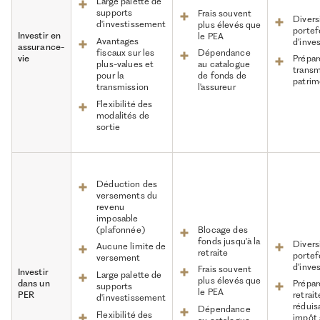
Large palette de
supports
Frais souvent
Divers
d'investissement
plus élevés que
portef
Investir en
le PEA
Avantages
d'inve
assurance-
fiscaux sur les
Dépendance
vie
Prépar
plus-values et
au catalogue
transm
pour la
de fonds de
patrim
transmission
l'assureur
Flexibilité des
modalités de
sortie
Déduction des
versements du
revenu
imposable
(plafonnée)
Blocage des
fonds jusqu'à la
Divers
Aucune limite de
retraite
portef
versement
d'inve
Frais souvent
Investir
Large palette de
plus élevés que
dans un
Prépar
supports
le PEA
PER
retrai
d'investissement
réduis
Dépendance
Flexibilité des
impôt 