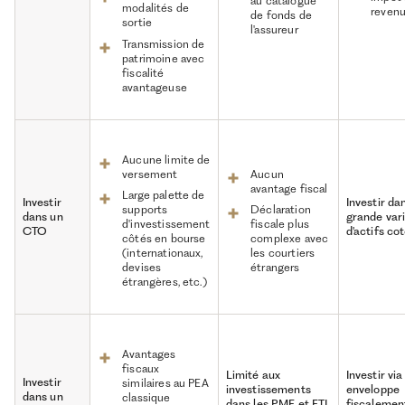
au catalogue
modalités de
reven
de fonds de
sortie
l'assureur
Transmission de
patrimoine avec
fiscalité
avantageuse
Aucune limite de
versement
Aucun
avantage fiscal
Large palette de
Investir
Investir da
supports
Déclaration
dans un
grande var
d'investissement
fiscale plus
CTO
d'actifs co
côtés en bourse
complexe avec
(internationaux,
les courtiers
devises
étrangers
étrangères, etc.)
Avantages
fiscaux
Limité aux
Investir vi
Investir
similaires au PEA
investissements
enveloppe
dans un
classique
dans les PME et ETI
fiscalemen