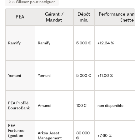
Gérant /
Dépôt
Performance annua
PEA
Mandat
min.
(nette de
Ramify
Ramify
5 000 €
+12,64 %
Yomoni
Yomoni
5 000 €
+11,06 %
PEA Profilé
Amundi
100 €
non disponible
BoursoBank
PEA
Fortuneo
Arkéa Asset
30 000
(gestion
+7,60 %
Management
€