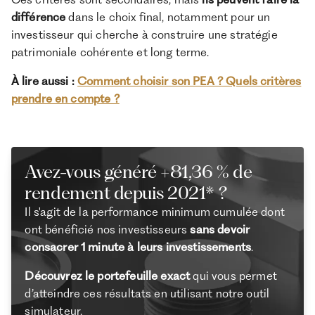
différence
dans le choix final, notamment pour un
investisseur qui cherche à construire une stratégie
patrimoniale cohérente et long terme.
À lire aussi :
Comment choisir son PEA ? Quels critères
prendre en compte ?
Avez-vous généré +81,36 % de
rendement depuis 2021* ?
Il s'agit de la performance minimum cumulée dont
ont bénéficié nos investisseurs
sans devoir
consacrer 1 minute à leurs investissements
.
Découvrez le portefeuille exact
qui vous permet
d’atteindre ces résultats en utilisant notre outil
simulateur.