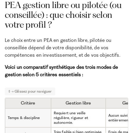
PEA gestion libre ou pilotée (ou
conseillée) : que choisir selon
votre profil ?
Le choix entre un PEA en gestion libre, pilotée ou
conseillée dépend de votre disponibilité, de vos
compétences en investissement, et de vos objectifs.
Voici un comparatif synthétique des trois modes de
gestion selon 5 critères essentiels :
Critère
Gestion libre
Gesti
Requiert une veille
Aucun suivi né
Temps & discipline
régulière, rigueur et
entièrement a
autonomie.
Très faible si bien optimisée
Frais de manda