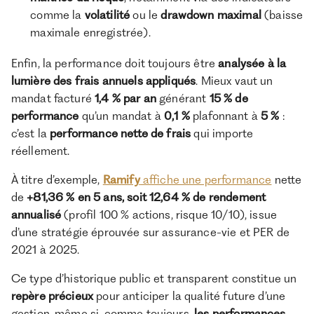
comme la
volatilité
ou le
drawdown maximal
(baisse
maximale enregistrée).
Enfin, la performance doit toujours être
analysée à la
lumière des frais annuels appliqués
. Mieux vaut un
mandat facturé
1,4 % par an
générant
15 % de
performance
qu’un mandat à
0,1 %
plafonnant à
5 %
:
c’est la
performance nette de frais
qui importe
réellement.
À titre d’exemple,
Ramify
affiche une performance
nette
de
+81,36 % en 5 ans, soit 12,64 % de rendement
annualisé
(profil 100 % actions, risque 10/10), issue
d’une stratégie éprouvée sur assurance-vie et PER de
2021 à 2025.
Ce type d’historique public et transparent constitue un
repère précieux
pour anticiper la qualité future d’une
gestion, même si, comme toujours,
les performances