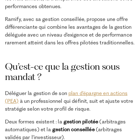
publiquement.
performances obtenues.
Ces évaluations reposent sur des données publiques arrêtées
en mai 2026 et sur la documentation officielle des acteurs
Ramify, avec sa gestion conseillée, propose une offre
cités (sites internet, rapports de gestion, médias spécialisés).
différenciante qui combine les avantages de la gestion
Les classements reflètent une analyse qualitative et
déléguée avec un niveau d’exigence et de performance
indépendante, sans valeur de conseil financier.
rarement atteint dans les offres pilotées traditionnelles.
Sources : Données issues des sites officiels.
Qu’est-ce que la gestion sous
mandat ?
Déléguer la gestion de son
plan d’épargne en actions
(PEA)
à un professionnel qui définit, suit et ajuste votre
stratégie selon votre profil de risque.
Deux formes existent : la
gestion pilotée
(arbitrages
automatiques) et la
gestion conseillée
(arbitrages
validés par l’investisseur).