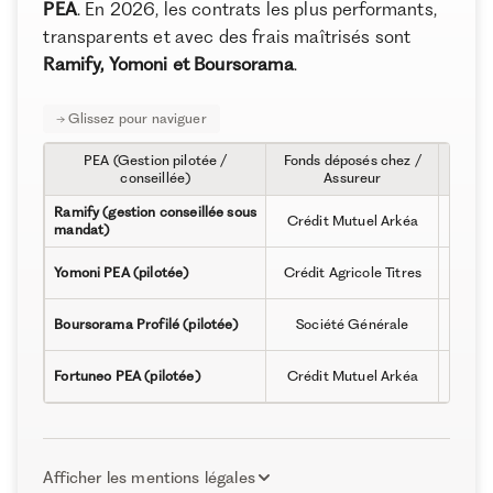
PEA
. En 2026, les contrats les plus performants,
transparents et avec des frais maîtrisés sont
Ramify, Yomoni et Boursorama
.
À propos de Ramify
Ramify est l’alternative digitale à la banque privée.
Pour une clientèle exigeante, nous combinons
expertise patrimoniale, technologie et sélection
PEA (Gestion pilotée /
Fonds déposés chez /
rigoureuse des meilleurs produits du marché, dans
Géran
conseillée)
Assureur
une logique de performance à long terme.
Ramify (gestion conseillée sous
Ramif
Crédit Mutuel Arkéa
mandat)
Yomon
Yomoni PEA (pilotée)
Crédit Agricole Titres
Amun
Boursorama Profilé (pilotée)
Société Générale
p
Arkéa 
Fortuneo PEA (pilotée)
Crédit Mutuel Arkéa