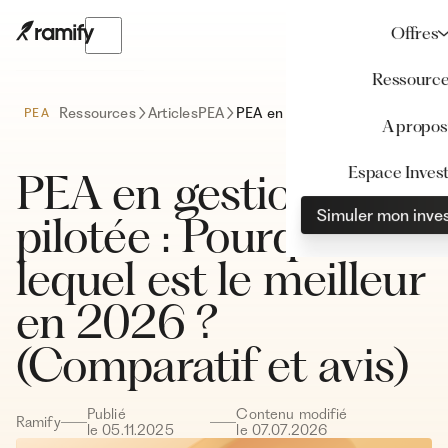
Offres
Ressourc
Ressources
Articles
PEA
PEA en gestion pilotée : Pourquoi et lequel est le meilleur en 2026 ? (Comparatif et avis)
PEA
A propos
Espace Invest
PEA en gestion
Simuler mon inve
pilotée : Pourquoi et
lequel est le meilleur
en 2026 ?
(Comparatif et avis)
Publié
Contenu modifié
Ramify
le
05
.
11
.
2025
le
07
.
07
.
2026