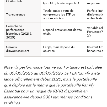
Coûts réels
(ex : XTB, Trade Republic).
moyenne.
Totale, mais à vous de
Parfois limité
Transparence
comprendre les ETF ou
d'informations
actions choisis.
ou les frais c
Exemple de
Variable selon
performance
Dépend entièrement de vos
Fortuneo (7,6 
historique (2021 à
choix.
%).
2025)
Univers
Large, mais dépend du
Souvent limi
d'investissement
courtier.
bancaires ou 
Note : la performance fournie par Fortuneo est calculée
du 30/06/2020 au 30/06/2025. Le PEA Ramify a été
lancé officiellement début 2025, mais le portefeuille
qu’il déploie est le même que le portefeuille Ramify
Essential pour un risque de 10/10, disponible en
assurance-vie depuis 2021 aux mêmes conditions
tarifaires.