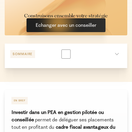
Construisons ensemble votre stratégie
Echanger avec un conseiller
SOMMAIRE
PEA gestion libre ou pilotée (ou conseillée) : que
choisir selon votre profil ?
Quels critères pour choisir le meilleur PEA en gestion
pilotée ou conseillée ?
EN BREF
Les meilleurs PEA en gestion pilotée et conseillée en
Investir dans un PEA en gestion pilotée ou
2026
conseillée
permet de déléguer ses placements
Conclusion
tout en profitant du
cadre fiscal avantageux du