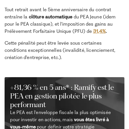
Tout retrait avant le 5ème anniversaire du contrat
entraîne la
clôture automatique
du PEA Jeune (idem
pour le PEA classique), et l'imposition des gains au
Prélèvement Forfaitaire Unique (PFU) de
31,4%
.
Cette pénalité peut être levée sous certaines
conditions exceptionnelles (invalidité, licenciement,
création d'entreprise, etc.).
+81,36 % en 5 ans* : Ramify est le
PEA en gestion pilotée le plus
performant
Le PEA est l'enveloppe fiscale la plus optimisée
pour investir en actions, mais
vous êtes livré à
vous-même
pour définir votre stratégie