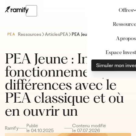
Offres
Ressourc
Ressources
Articles
PEA
PEA Jeune : Intérêt, fonctionnement, différences avec le PEA classique et où en ouvrir un
PEA
A propos
Espace Invest
PEA Jeune : Intérêt,
Simuler mon inve
fonctionnement,
différences avec le
PEA classique et où
en ouvrir un
Publié
Contenu modifié
Ramify
le
04
.
10
.
2025
le
07
.
07
.
2026