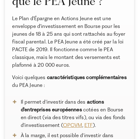
que le PEA Jeune ?
Conclusion
Le Plan d'Épargne en Actions Jeune est une
enveloppe d'investissement en Bourse pour les
À propos de Ramify
jeunes de 18 à 25 ans qui sont rattachés au foyer
Ramify est l’alternative digitale à la banque privée.
fiscal parental. Le PEA Jeune a été créé par la loi
Pour une clientèle exigeante, nous combinons
PACTE de 2019. Il fonctionne comme le PEA
expertise patrimoniale, technologie et sélection
rigoureuse des meilleurs produits du marché, dans
classique, mais le montant des versements est
une logique de performance à long terme.
plafonné à 20 000 euros.
Voici quelques
caractéristiques complémentaires
du PEA Jeune :
Il permet d'investir dans des
actions
d'entreprises européennes
cotées en Bourse
en direct (via des titres vifs), ou via des fonds
d'investissement (
OPCVM
,
ETF
).
À la marge, il est possible d'investir dans