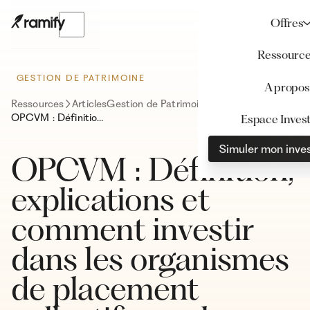
Offres
Ressourc
GESTION DE PATRIMOINE
A propos
Ressources
Articles
Gestion de Patrimoine
OPCVM : Définition, explications et comment investir dans les organismes de placement collectif en valeurs mobilières
Espace Invest
Simuler mon inve
OPCVM : Définition,
explications et
comment investir
dans les organismes
de placement