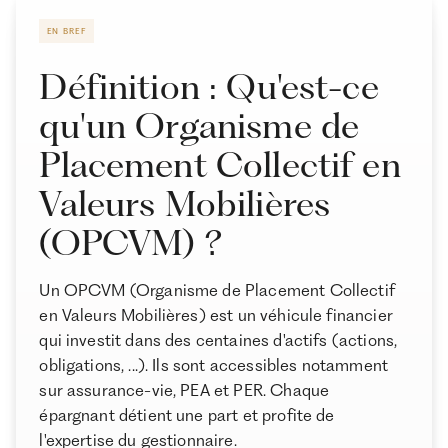
Comment investir dans des OPCVM ?
EN BREF
Les enveloppes pour investir dans des OPCVM
Définition : Qu'est-ce
Comment intégrer des OPCVM à votre stratégie
qu'un Organisme de
d’investissement ?
Placement Collectif en
Les meilleurs OPCVM en 2026
Comment choisir ses OPCVM ?
Valeurs Mobilières
Les alternatives aux OPCVM
À propos de Ramify
(OPCVM) ?
Conclusion : Devriez-vous investir dans des OPCVM
Ramify est l’alternative digitale à la banque privée.
en 2026 ?
Pour une clientèle exigeante, nous combinons
Un OPCVM (Organisme de Placement Collectif
expertise patrimoniale, technologie et sélection
en Valeurs Mobilières) est un véhicule financier
rigoureuse des meilleurs produits du marché, dans
qui investit dans des centaines d'actifs (actions,
une logique de performance à long terme.
obligations, ...). Ils sont accessibles notamment
sur assurance-vie, PEA et PER. Chaque
épargnant détient une part et profite de
l'expertise du gestionnaire.