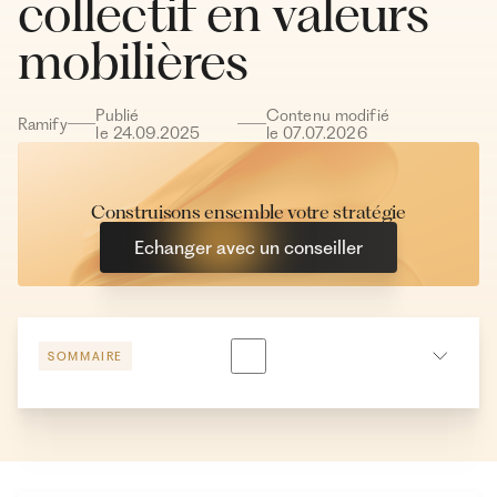
collectif en valeurs
mobilières
Publié
Contenu modifié
Ramify
le
24
.
09
.
2025
le
07
.
07
.
2026
Construisons ensemble votre stratégie
Echanger avec un conseiller
SOMMAIRE
Les différents types d’OPCVM
Les avantages et les inconvénients des OPCVM
Le fonctionnement des OPCVM