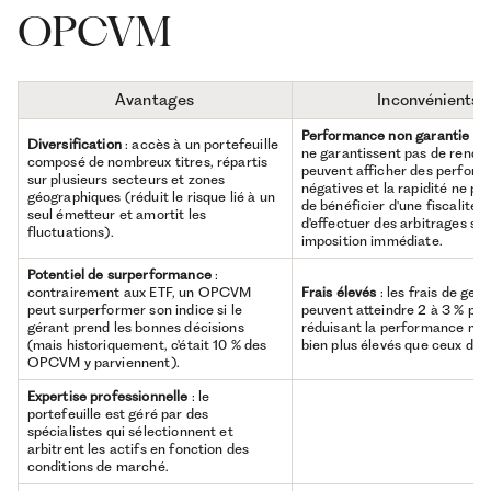
OPCVM
Avantages
Inconvénients
Performance non garantie
: 
Diversification
: accès à un portefeuille
ne garantissent pas de rendem
composé de nombreux titres, répartis
peuvent afficher des perfor
sur plusieurs secteurs et zones
négatives et la rapidité ne p
géographiques (réduit le risque lié à un
de bénéficier d'une fiscalité a
seul émetteur et amortit les
d'effectuer des arbitrages sa
fluctuations).
imposition immédiate.
Potentiel de surperformance
:
contrairement aux ETF, un OPCVM
Frais élevés
: les frais de gest
peut surperformer son indice si le
peuvent atteindre 2 à 3 % par
gérant prend les bonnes décisions
réduisant la performance nett
(mais historiquement, c'était 10 % des
bien plus élevés que ceux des
OPCVM y parviennent).
Expertise professionnelle
: le
portefeuille est géré par des
spécialistes qui sélectionnent et
arbitrent les actifs en fonction des
conditions de marché.