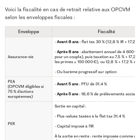
Voici la fiscalité en cas de retrait relative aux OPCVM
selon les enveloppes fiscales :
Enveloppe
Fiscalité
•
Avant 8 ans
: flat tax 30 % (12,8 % IR + 17,2 %
•
Après 8 ans
: abattement annuel de 4 600 € 
Assurance-vie
pour un couple), puis taxation au 7,5 % + 17,2 %
les primes ≤ 150 000 €), ou 12,8 % + 17,2 % au-
• Ou barème progressif sur option
PEA
•
Avant 5 ans
: PFU de 31,4 %
(OPCVM éligibles si
75 % d'actions
•
Après 5 ans
: 18,6 % de prélèvements sociaux
européennes)
Sortie en capital :
• Plus-values taxées à la flat tax 31,4 %
PER
• Capital imposé à l'IR
À la sortie en rente : rente imposée comme un