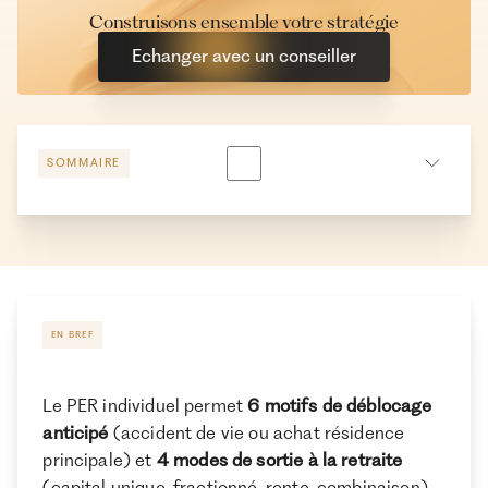
Construisons ensemble votre stratégie
Echanger avec un conseiller
SOMMAIRE
La fiscalité des déblocages anticipés du Plan Epargne
Retraite (PER)
La fiscalité des retraits du PER à la retraite
La fiscalité des retraits sous forme de rente
EN BREF
Comment demander un retrait sur son Plan Epargne
Retraite ?
Le PER individuel permet
6 motifs de déblocage
Conclusion
anticipé
(accident de vie ou achat résidence
principale) et
4 modes de sortie à la retraite
(capital unique, fractionné, rente, combinaison),