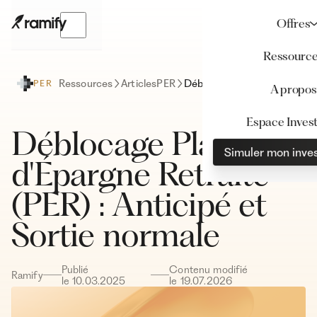
Offres
Ressourc
Ressources
Articles
PER
Déblocage Plan d'Épargne Retraite (PER) : Anticipé et Sortie normale
PER
A propos
Espace Invest
Déblocage Plan
Simuler mon inve
d'Épargne Retraite
(PER) : Anticipé et
Sortie normale
Publié
Contenu modifié
Ramify
le
10
.
03
.
2025
le
19
.
07
.
2026