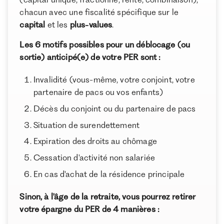
chacun avec une fiscalité spécifique sur le
À propos de Ramify
capital
et les
plus-values
.
Ramify est l’alternative digitale à la banque privée.
Les 6 motifs possibles pour un déblocage (ou
Pour une clientèle exigeante, nous combinons
expertise patrimoniale, technologie et sélection
sortie) anticipé(e) de votre PER sont :
rigoureuse des meilleurs produits du marché, dans
une logique de performance à long terme.
Invalidité (vous-même, votre conjoint, votre
partenaire de pacs ou vos enfants)
Décès du conjoint ou du partenaire de pacs
Situation de surendettement
Expiration des droits au chômage
Cessation d'activité non salariée
En cas d'achat de la résidence principale
Sinon, à l'âge de la retraite, vous pourrez retirer
votre épargne du PER de 4 manières :