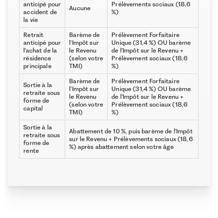
anticipé pour
Prélèvements sociaux (18,6
Aucune
accident de
%)
la vie
Retrait
Barème de
Prélèvement Forfaitaire
anticipé pour
l'Impôt sur
Unique (31,4 %) OU barème
l'achat de la
le Revenu
de l'Impôt sur le Revenu +
résidence
(selon votre
Prélèvement sociaux (18,6
principale
TMI)
%)
Barème de
Prélèvement Forfaitaire
Sortie à la
l'Impôt sur
Unique (31,4 %) OU barème
retraite sous
le Revenu
de l'Impôt sur le Revenu +
forme de
(selon votre
Prélèvement sociaux (18,6
capital
TMI)
%)
Sortie à la
Abattement de 10 %, puis barème de l'Impôt
retraite sous
sur le Revenu + Prélèvements sociaux (18,6
forme de
%) après abattement selon votre âge
rente