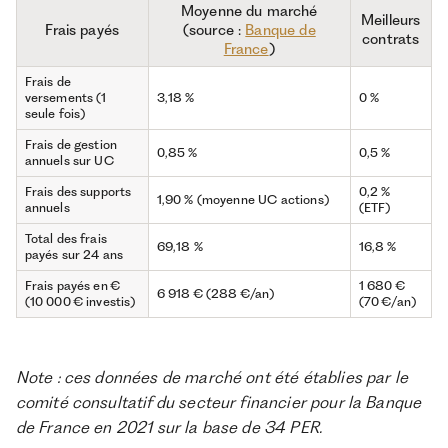
Moyenne du marché
Meilleurs
Frais payés
(source :
Banque de
contrats
France
)
Frais de
versements (1
3,18 %
0 %
seule fois)
Frais de gestion
0,85 %
0,5 %
annuels sur UC
Frais des supports
0,2 %
1,90 % (moyenne UC actions)
annuels
(ETF)
Total des frais
69,18 %
16,8 %
payés sur 24 ans
Frais payés en €
1 680 €
6 918 € (288 €/an)
(10 000 € investis)
(70 €/an)
Note : ces données de marché ont été établies par le
comité consultatif du secteur financier pour la Banque
de France en 2021 sur la base de 34 PER.