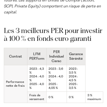
futures. Les supports en Unités de Compte (action,
SCPI, Private Equity) comportent un risque de perte en
capital.
Les 3 meilleurs PER pour investir
à 100 % en fonds euro garanti
PER
LFM
Garance
Contrat
Individuel
PER'Form
Sérénité
Carac
2023 : 4,3
2023 : 3,6
2023 :
%
%
3,5 %
2024 : 4,0
2024 : 4,0
2024 :
%
%
4,5 %
Performance
2025 : 4,0
2025 :
2025 :
nette de frais
%
4,05 %
3,5 %
Frais de
3 %
0 %
0 %
versement
maximum