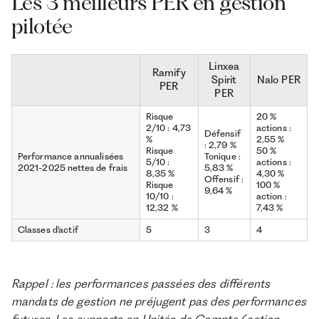
Les 3 meilleurs PER en gestion
pilotée
Linxea
Ramify
Spirit
Nalo PER
PER
PER
Risque
20 %
2/10 : 4,73
actions :
Défensif
%
2,55 %
: 2,79 %
Risque
50 %
Performance annualisées
Tonique :
5/10 :
actions :
2021-2025 nettes de frais
5,83 %
8,35 %
4,30 %
Offensif :
Risque
100 %
9,64 %
10/10 :
action :
12,32 %
7,43 %
Classes d'actif
5
3
4
Rappel : les performances passées des différents
mandats de gestion ne préjugent pas des performances