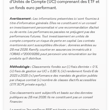
d'Unités de Compte (UC) comprenant des ETF et
À propos de Ramify
du marché selon nos critères
un fonds euro performant.
Ramify est l’alternative digitale à la banque privée.
Pour une clientèle exigeante, nous combinons
Avertissement :
Les informations présentées ici sont fournies à
expertise patrimoniale, technologie et sélection
titre d'information générale. Elles ne constituent ni un conseil
rigoureuse des meilleurs produits du marché, dans
en investissement personnalisé ni une recommandation d'achat
une logique de performance à long terme.
ou de vente. Les performances passées ne préjugent pas des
performances futures. Tout investissement en unités de
compte comporte un risque de perte en capital. Les contrats
mentionnés sont susceptibles d'évoluer ; données arrêtées au
28 mai 2026. Ramify, courtier en assurances immatriculé à
l'ORIAS n°20009289, peut percevoir une rémunération sur les
produits qu'il distribue.
Méthodologie :
Classements fondés sur (i) frais d'entrée = 0 %,
(ii) frais de gestion sur UC ≤ 0,85 %, (iii) rendement fonds € de
2023 à 2025 (iv) performance des mandats de gestion publiés
par chaque contrat (v) nombre de classes d'actifs accessibles
(ETF, SCPI, private equity).
Ces classements sont subjectifs et basés sur des données
publiques au 28 mai 2026. Ils ne constituent pas un conseil
financier.
La mention "les meilleurs PER" est basée sur nos critères définis