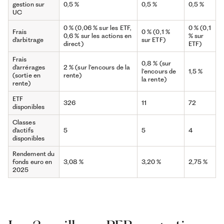
gestion sur
0,5 %
0,5 %
0,5 %
UC
0 % (0,06 % sur les ETF,
0 % (0,1
Frais
0 % (0,1 %
0,6 % sur les actions en
% sur
d'arbitrage
sur ETF)
direct)
ETF)
Frais
0,8 % (sur
d'arrérages
2 % (sur l’encours de la
l’encours de
1,5 %
(sortie en
rente)
la rente)
rente)
ETF
326
11
72
disponibles
Classes
d'actifs
5
5
4
disponibles
Rendement du
fonds euro en
3,08 %
3,20 %
2,75 %
2025