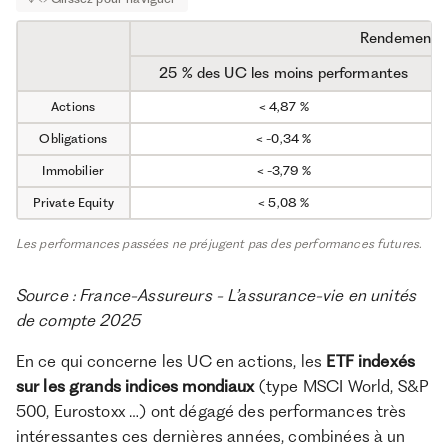
Rendement a
25 % des UC les moins performantes
Actions
< 4,87 %
Obligations
< -0,34 %
Immobilier
< -3,79 %
Private Equity
< 5,08 %
Les performances passées ne préjugent pas des performances futures.
Source : France-Assureurs - L’assurance-vie en unités
de compte 2025
En ce qui concerne les UC en actions, les
ETF indexés
sur les grands indices mondiaux
(type MSCI World, S&P
500, Eurostoxx …) ont dégagé des performances très
intéressantes ces dernières années, combinées à un