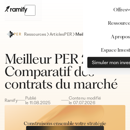
Offres
Ressourc
Ressources
Articles
PER
Meilleur PER 2026 : Comparatif des contrats du marché
PER
A propos
Espace Invest
Meilleur PER 2026 :
Simuler mon inve
Comparatif des
contrats du marché
Publié
Contenu modifié
Ramify
le
11
.
08
.
2025
le
07
.
07
.
2026
Construisons ensemble votre stratégie