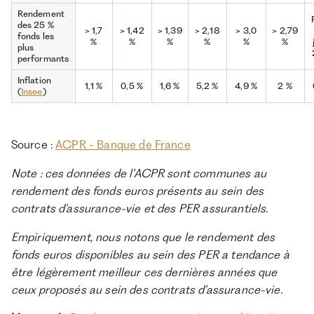
Rendement
des 25 %
> 1,7
> 1,42
> 1,39
> 2,18
> 3,0
> 2,79
fonds les
%
%
%
%
%
%
plus
performants
Inflation
1,1 %
0,5 %
1,6 %
5,2 %
4,9 %
2 %
(
Insee
)
Source :
ACPR - Banque de France
Note : ces données de l’ACPR sont communes au
rendement des fonds euros présents au sein des
contrats d’assurance-vie et des PER assurantiels.
Empiriquement, nous notons que le rendement des
fonds euros disponibles au sein des PER a tendance à
être légèrement meilleur ces dernières années que
ceux proposés au sein des contrats d’assurance-vie.