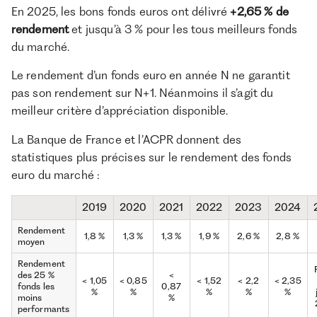
En 2025, les bons fonds euros ont délivré
+2,65 % de
rendement
et jusqu’à 3 % pour les tous meilleurs fonds
du marché.
Le rendement d’un fonds euro en année N ne garantit
pas son rendement sur N+1. Néanmoins il s’agit du
meilleur critère d’appréciation disponible.
La Banque de France et l’ACPR donnent des
statistiques plus précises sur le rendement des fonds
euro du marché :
2019
2020
2021
2022
2023
2024
Rendement
1,8 %
1,3 %
1,3 %
1,9 %
2,6 %
2,8 %
moyen
Rendement
des 25 %
<
< 1,05
< 0,85
< 1,52
< 2,2
< 2,35
fonds les
0,87
%
%
%
%
%
moins
%
performants