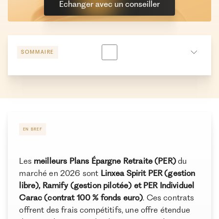
Echanger avec un conseiller
SOMMAIRE
Pourquoi 3 classements de PER ?
Quels critères pour choisir le meilleur PER
Les meilleurs contrats en gestion libre
(multisupports)
EN BREF
Les meilleurs contrats en gestion pilotée
Quel est le meilleur PER pour investir à 100 % fonds
Les
meilleurs Plans Épargne Retraite (PER)
du
euro garanti ?
marché en 2026 sont
Linxea Spirit PER (gestion
libre), Ramify (gestion pilotée) et PER Individuel
Fiche pratique pour évaluer un Plan Épargne Retraite
Carac (contrat 100 % fonds euro)
. Ces contrats
(PER)
offrent des frais compétitifs, une offre étendue
Conclusion : tableau comparatif des meilleures PER