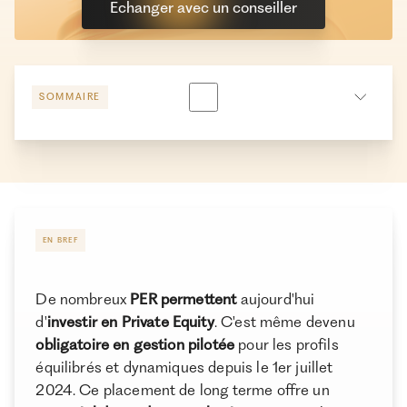
Echanger avec un conseiller
SOMMAIRE
Peut-on investir en Private Equity via un PER ?
Pourquoi intégrer du Private Equity dans son PER ?
Comment investir dans le Private Equity via un PER ?
Quels fonds de Private Equity intégrer dans son PER ?
EN BREF
Quels sont les meilleurs PER pour investir en Private
Equity ?
De nombreux
PER permettent
aujourd'hui
d'
investir en Private Equity
. C'est même devenu
Les avantages fiscaux d’investir en Private Equity via
obligatoire en gestion pilotée
pour les profils
son PER
équilibrés et dynamiques depuis le 1er juillet
Conclusion
2024. Ce placement de long terme offre un