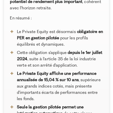
potentiel de rendement plus important
, cohérent
À propos de Ramify
avec l'horizon retraite.
Ramify est l’alternative digitale à la banque privée.
Pour une clientèle exigeante, nous combinons
En résumé :
expertise patrimoniale, technologie et sélection
rigoureuse des meilleurs produits du marché, dans
Le Private Equity est désormais
obligatoire en
une logique de performance à long terme.
PER en gestion pilotée
pour les profils
équilibrés et dynamiques.
Cette obligation s'applique
depuis le 1er juillet
2024
, suite à l'article 35 de la loi industrie
verte et son arrêté d'application.
Le Private Equity affiche une performance
annualisée de 15,04 % sur 10 ans
, supérieure
aux grands indices cotés, mais présente
d'importants écarts de performances entre
les fonds.
Seule la gestion pilotée permet une