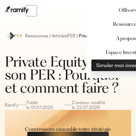
Offres
Ressourc
Ressources
Articles
PER
Private Equity dans son PER : Pourquoi et comment faire ?
PER
A propos
Espace Invest
Private Equity dans
Simuler mon inve
son PER : Pourquoi
et comment faire ?
Publié
Contenu modifié
Ramify
le
01
.
07
.
2025
le
22
.
07
.
2026
Construisons ensemble votre stratégie