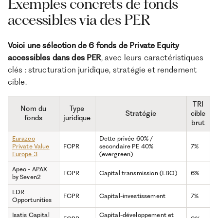
Exemples concrets de fonds
accessibles via des PER
Voici une sélection de 6 fonds de Private Equity
accessibles dans des PER
, avec leurs caractéristiques
clés : structuration juridique, stratégie et rendement
cible.
TRI
Nom du
Type
Stratégie
cible
fonds
juridique
brut
Eurazeo
Dette privée 60% /
Private Value
FCPR
secondaire PE 40%
7%
Europe 3
(evergreen)
Apeo - APAX
FCPR
Capital transmission (LBO)
6%
by Seven2
EDR
FCPR
Capital-investissement
7%
Opportunities
Isatis Capital
Capital-développement et