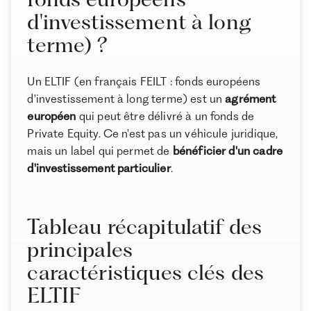
d'investissement à long
À propos de Ramify
terme) ?
Ramify est l’alternative digitale à la banque privée.
Pour une clientèle exigeante, nous combinons
expertise patrimoniale, technologie et sélection
Un ELTIF (en français FEILT : fonds européens
rigoureuse des meilleurs produits du marché, dans
d'investissement à long terme) est un
agrément
une logique de performance à long terme.
européen
qui peut être délivré à un fonds de
Private Equity. Ce n'est pas un véhicule juridique,
mais un label qui permet de
bénéficier d'un cadre
d'investissement particulier
.
Tableau récapitulatif des
principales
caractéristiques clés des
ELTIF