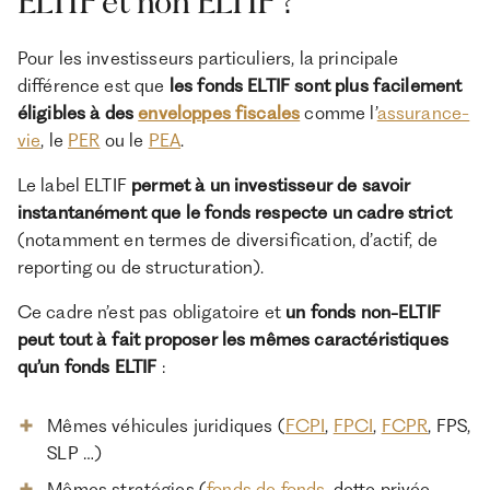
ELTIF et non ELTIF ?
Pour les investisseurs particuliers, la principale
différence est que
les fonds ELTIF sont plus facilement
éligibles à des
enveloppes fiscales
comme l’
assurance-
vie
, le
PER
ou le
PEA
.
Le label ELTIF
permet à un investisseur de savoir
instantanément que le fonds respecte un cadre strict
(notamment en termes de diversification, d’actif, de
reporting ou de structuration).
Ce cadre n’est pas obligatoire et
un fonds non-ELTIF
peut tout à fait proposer les mêmes caractéristiques
qu’un fonds ELTIF
:
Mêmes véhicules juridiques (
FCPI
,
FPCI
,
FCPR
, FPS,
SLP …)
Mêmes stratégies (
fonds de fonds
, dette privée,