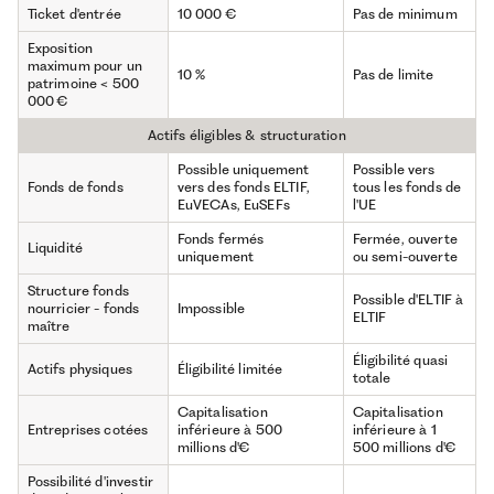
Ticket d'entrée
10 000 €
Pas de minimum
Exposition
maximum pour un
10 %
Pas de limite
patrimoine < 500
000 €
Actifs éligibles & structuration
Possible uniquement
Possible vers
Fonds de fonds
vers des fonds ELTIF,
tous les fonds de
EuVECAs, EuSEFs
l'UE
Fonds fermés
Fermée, ouverte
Liquidité
uniquement
ou semi-ouverte
Structure fonds
Possible d'ELTIF à
nourricier - fonds
Impossible
ELTIF
maître
Éligibilité quasi
Actifs physiques
Éligibilité limitée
totale
Capitalisation
Capitalisation
Entreprises cotées
inférieure à 500
inférieure à 1
millions d'€
500 millions d'€
Possibilité d'investir