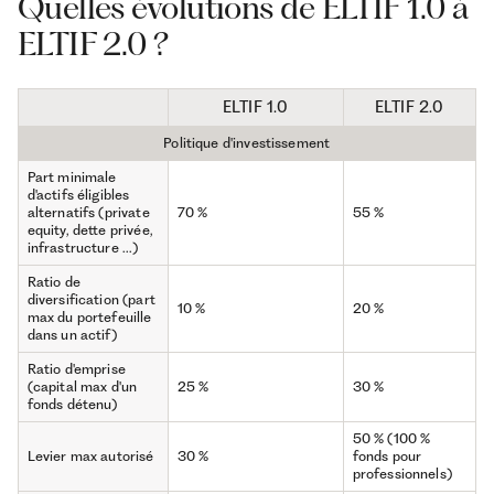
Quelles évolutions de ELTIF 1.0 à
ELTIF 2.0 ?
ELTIF 1.0
ELTIF 2.0
Politique d'investissement
Part minimale
d'actifs éligibles
alternatifs (private
70 %
55 %
equity, dette privée,
infrastructure ...)
Ratio de
diversification (part
10 %
20 %
max du portefeuille
dans un actif)
Ratio d'emprise
(capital max d'un
25 %
30 %
fonds détenu)
50 % (100 %
Levier max autorisé
30 %
fonds pour
professionnels)