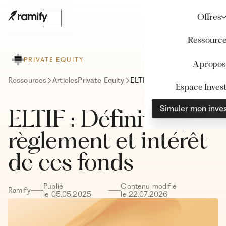
Offres
Ressourc
PRIVATE EQUITY
A propos
Ressources
Articles
Private Equity
ELTIF : Définition, règlement et intérêt de ces fonds
Espace Invest
Simuler mon inve
ELTIF : Définition,
règlement et intérêt
de ces fonds
Publié
Contenu modifié
Ramify
le
05
.
05
.
2025
le
22
.
07
.
2026