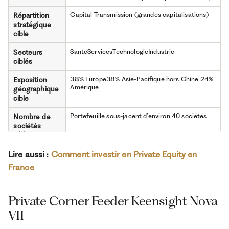
Capital Transmission (grandes capitalisations)
Répartition
stratégique
cible
SantéServicesTechnologieIndustrie
Secteurs
ciblés
38% Europe38% Asie-Pacifique hors Chine 24%
Exposition
Amérique
géographique
cible
Portefeuille sous-jacent d’environ 40 sociétés
Nombre de
sociétés
cibles
TRI net : 17% par anMultiple net : x1,9 (objectifs
Rendement
Lire aussi :
Comment investir en Private Equity en
du gérant, non garantis)
cible
France
100 000 euros
Ticket
d’entrée
Private Corner Feeder Keensight Nova
31/12/2026
Délai de
VII
souscription