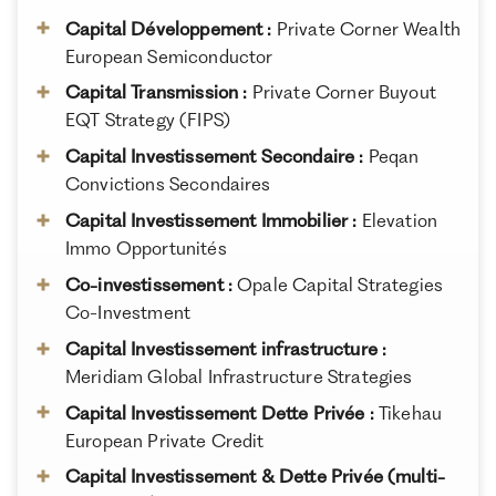
À propos de Ramify
Capital Développement :
Private Corner Wealth
Ramify est l’alternative digitale à la banque privée.
European Semiconductor
Pour une clientèle exigeante, nous combinons
Capital Transmission :
Private Corner Buyout
expertise patrimoniale, technologie et sélection
EQT Strategy (FIPS)
rigoureuse des meilleurs produits du marché, dans
une logique de performance à long terme.
Capital Investissement Secondaire :
Peqan
Convictions Secondaires
Capital Investissement Immobilier :
Elevation
Immo Opportunités
Co-investissement :
Opale Capital Strate⁠gies
Co-Investment
Capital Investissement infrastructure :
Meridiam Global Infrastructure Strate⁠gies
Capital Investissement Dette Privée :
Tikehau
European Private Credit
Capital Investissement
& Dette
Privée (multi-