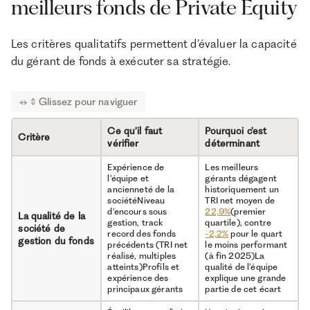
meilleurs fonds de Private Equity
fonds partenaires
Les critères qualitatifs permettent d’évaluer la capacité
Private Equity
Développement,
10,7%
TRI 
du gérant de fonds à exécuter sa stratégie.
Infrastructure
amélioration et
l’origine à
exploitation d’actifs clés
France Inv
pour l’économie :
production d’énergie
(souvent renouvelable),
transports, datacenters,
pipeline …
Ce qu’il faut
Pourquoi c’est
Critère
vérifier
déterminant
Expérience de
Les meilleurs
l’équipe et
gérants dégagent
Dette Privée (Private
Prêts non bancaires
9,53%
TRI 
ancienneté de la
historiquement un
Debt)
négociés gré à gré entre
septembre
sociétéNiveau
TRI net moyen de
fonds et sociétés
2025 Clif
d’encours sous
22,9%
(premier
La qualité de la
américain
gestion, track
quartile), contre
société de
record des fonds
-2,2%
pour le quart
gestion du fonds
précédents (TRI net
le moins performant
réalisé, multiples
(à fin 2025)La
atteints)Profils et
qualité de l’équipe
expérience des
explique une grande
principaux gérants
partie de cet écart
Private Equity Multi-
Combinaison de plusieurs
7,2%
TRI ne