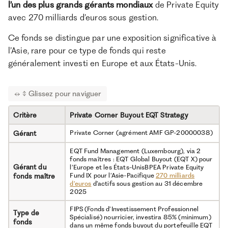
l’un des plus grands gérants mondiaux
de Private Equity
semi-conducteurs européens (alignement avec
European Chips Act)
avec 270 milliards d’euros sous gestion.
Concentration sectorielle sur les semi-
Ce fonds se distingue par une exposition significative à
conducteursDiversification limitée (10 à 15
Inconvénients
sociétés)Illiquidité longue (jusqu’à 13
l’Asie, rare pour ce type de fonds qui reste
ans)Double couche de frais (nourricier + fonds
généralement investi en Europe et aux États-Unis.
maître)
Critère
Private Corner Buyout EQT Strategy
Private Corner (agrément AMF GP-20000038)
Gérant
EQT Fund Management (Luxembourg), via 2
fonds maîtres : EQT Global Buyout (EQT X) pour
Gérant du
l’Europe et les États-UnisBPEA Private Equity
Fund IX pour l’Asie-Pacifique
270 milliards
fonds maître
d’euros
d’actifs sous gestion au 31 décembre
2025
FIPS (Fonds d’Investissement Professionnel
Type de
Spécialisé) nourricier, investira 85% (minimum)
fonds
dans un même fonds buyout du portefeuille EQT