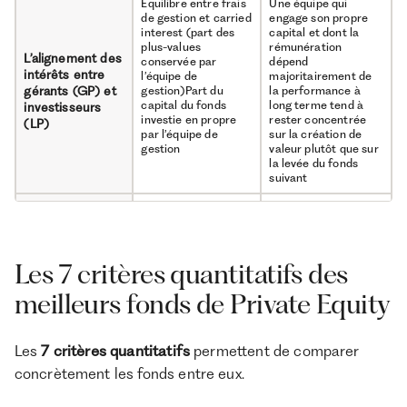
Équilibre entre frais
Une équipe qui
stratégies
segments du Private Equity
à fin 2025
de gestion et carried
engage son propre
dans un seul véhicule
interest (part des
capital et dont la
plus-values
rémunération
L’alignement des
conservée par
dépend
intérêts entre
l’équipe de
majoritairement de
gérants (GP) et
gestion)Part du
la performance à
capital du fonds
long terme tend à
investisseurs
investie en propre
rester concentrée
(LP)
par l’équipe de
sur la création de
gestion
valeur plutôt que sur
la levée du fonds
suivant
Capacité de
Une stratégie claire
sourcing (nombre et
et différenciante
qualité des deals
permet au gérant
analysés)Thèse
d’accéder aux
Les 7 critères quantitatifs des
d’investissement
meilleurs deals et de
La stratégie
claire (secteur,
créer de la valeur
meilleurs fonds de Private Equity
d’investissement
géographie, taille
opérationnelle, ce
cible)Stratégie de
qui détermine la
du fonds
création de valeur
performance finale
opérationnelle,
du fonds
Les
7 critères quantitatifs
permettent de comparer
stratégie de sortie
identifiée dès
concrètement les fonds entre eux.
l’entrée