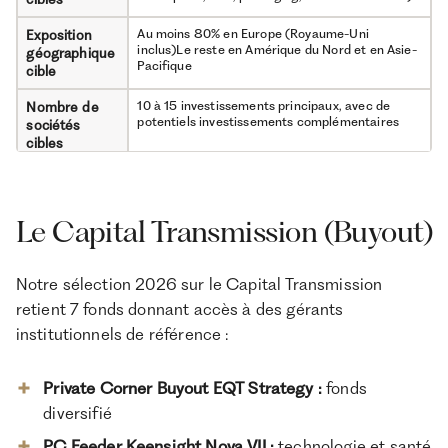
Au moins 80% en Europe (Royaume-Uni
Exposition
inclus)Le reste en Amérique du Nord et en Asie-
géographique
Pacifique
cible
10 à 15 investissements principaux, avec de
Nombre de
potentiels investissements complémentaires
sociétés
cibles
TRI brut cible : 20%Multiple brut cible :
Rendement
x2,2(objectifs du gérant, non garantis)
cible
Le Capital Transmission (Buyout)
100 000 euros Capital appelé progressivement
Ticket
sur 5 ans
d’entrée
Notre sélection 2026 sur le Capital Transmission
31/10/2026
Délai de
souscription
retient 7 fonds donnant accès à des gérants
institutionnels de référence :
10 ansProrogation possible de 3 fois 1 an
Durée de vie
Aucune sortie anticipée avant la clôture de la
Liquidité
Private Corner Buyout EQT Strategy :
fonds
liquidation
diversifié
5% maximum (certaines plateformes en ligne
Frais d’entrée
n’en facturent pas)
PC Feeder Keensight Nova VII :
technologie et santé