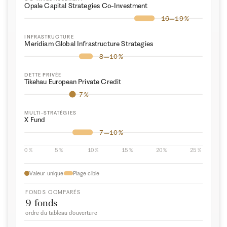
Opale Capital Strate⁠gies Co-Investment
16–19 %
INFRASTRUCTURE
Meridiam Global Infrastructure Strate⁠gies
8–10 %
DETTE PRIVÉE
Tikehau European Private Credit
7 %
MULTI-STRATÉGIES
X Fund
7–10 %
0 %
5 %
10 %
15 %
20 %
25 %
Valeur unique
Plage cible
FONDS COMPARÉS
9 fonds
ordre du tableau d’ouverture