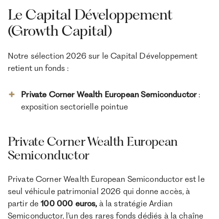
d’entrée
Le Capital Développement
30/09/2026
Délai de
(Growth Capital)
souscription
10 ansProrogation possible de 2 fois 1 an
Durée de vie
Notre sélection 2026 sur le Capital Développement
Aucune sortie anticipée avant la clôture de la
Liquidité
retient un fonds :
liquidation
5% maximum (certaines plateformes en ligne
Frais d’entrée
Private Corner Wealth European Semiconductor
:
n’en facturent pas)
exposition sectorielle pointue
1,33% (au niveau du fonds nourricier)
Frais de
gestion
Aucune au niveau du nourricierCarried interest
Private Corner Wealth European
Commission
du fonds maître Mérieux Innovation 2 non
de
Semiconductor
communiqué publiquement
performance
Exonération d’impôt sur le revenu sur les plus-
Private Corner Wealth European Semiconductor est le
Avantage
values (sous conditions)Éligible au régime 150-0
B ter (apport-cession) Non éligible au PEA, à
fiscal
seul véhicule patrimonial 2026 qui donne accès, à
l’assurance-vie française ni au PER
partir de
100 000 euros,
à la stratégie Ardian
FR001400TV22 (Parts A2)
Code ISIN
Semiconductor, l’un des rares fonds dédiés à la chaîne