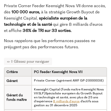
10 ansProrogation possible de 3 fois 1 an
Durée de vie
Private Corner Feeder Keensight Nova VII donne accès,
dès
100 000 euros,
à la stratégie Growth Buyout de
Aucune sortie anticipée avant la liquidation du
Liquidité
fonds
Keensight Capital,
spécialiste européen de la
technologie et de la santé
qui gère 8 milliards d’euros
5% maximum (certaines plateformes en ligne
Frais d’entrée
n’en facturent pas)
et affiche
36% de TRI sur 33 sorties.
1,2% par an (au niveau du fonds nourricier)
Frais de
Nous rappelons que les performances passées ne
gestion
préjugent pas des performances futures.
Aucune au niveau du nourricierCarried interest
Commission
des fonds maîtres EQT non communiqué
de
performance
Aucun Non éligible au PEA, à l’assurance-vie
Avantage
Critère
PC Feeder Keensight Nova VII
française ni au PER
fiscal
Private Corner (agrément AMF GP-20000038)
Gérant
FR001400WV43 (Parts A2)
Code ISIN
Keensight Capital (fonds maître Keensight Nova
6 sur 7
Indicateur de
VII SLP)Spécialiste européen du Growth Buyout
risque
Gérant du
en technologie et santé, avec plus de 25 ans
fonds maître
d’expérience
8 milliards d’euros
d’actifs sous
Non communiquée
Classification
gestion au 31 décembre 2025
SFDR