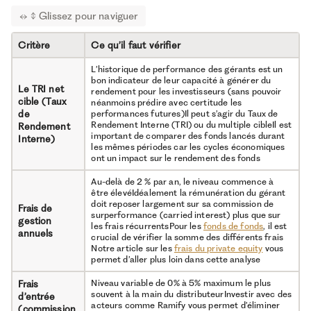
Classification SFDR
Aligne le fonds avec
(article 6, 8 ou
le cadre
9)Labels obtenus
réglementaire
(Greenfin, ISR),
européenPermet
Politique ESG et
Critère
Ce qu’il faut vérifier
reporting d’impact
d’investir selon ses
SFDR
annuel, intégration
convictions
L’historique de performance des gérants est un
des critères ESG
environnementales
bon indicateur de leur capacité à générer du
dans la sélection et
ou sociales
Le TRI net
rendement pour les investisseurs (sans pouvoir
le suivi
cible (Taux
néanmoins prédire avec certitude les
de
performances futures)Il peut s’agir du Taux de
Répartition par zone
Une diversification
Rendement Interne (TRI) ou du multiple cibleIl est
Rendement
géographique
structurée réduit le
important de comparer des fonds lancés durant
Interne)
(Europe, Amérique
risque propre à une
les mêmes périodes car les cycles économiques
Allocation
du Nord, etc.), par
participation et
ont un impact sur le rendement des fonds
géographique et
secteur d’activité,
expose à plusieurs
par nombre de
sources de
sectorielle
Au-delà de 2 % par an, le niveau commence à
participations cibles,
croissance
être élevéIdéalement la rémunération du gérant
par taille moyenne
économique
doit reposer largement sur sa commission de
des tickets, etc.
Frais de
surperformance (carried interest) plus que sur
gestion
les frais récurrentsPour les
fonds de fonds
, il est
Fréquence et clarté
Un reporting régulier
annuels
crucial de vérifier la somme des différents frais
du reporting adressé
et détaillé est un
Notre article sur les
frais du private equity
vous
aux investisseursLe
indicateur du sérieux
permet d’aller plus loin dans cette analyse
standard
de la société de
Transparence et
professionnel
gestion et permet de
Niveau variable de 0% à 5% maximum le plus
Frais
qualité du
recommande un
suivre la
souvent à la main du distributeurInvestir avec des
d’entrée
reporting trimestriel
performance réelle
reporting
acteurs comme Ramify vous permet d’éliminer
ou semestriel,
sur toute la durée de
(commission