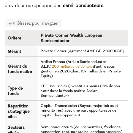
de valeur européenne des
semi-conducteurs.
6 sur 7
Indicateur de
risque
Article 8
Classification
SFDR
Private Corner Wealth European
Critère
Spécialisation 100% santé européenne, avec
Semiconductor
sourcing scientifique adossé à l’institut
MérieuxFonds maître
labellisé Tibi
en novembre
Private Corner (agrément AMF GP-20000038)
Gérant
Avantages
2024 (qualité gérant validée
institutionnellement) Premier closing déjà
Ardian France (Ardian Semiconductor
bouclé, phase d’investissement engagée
Gérant du
S.L.P.)
200 milliards de dollars
d’actifs sous
(premier deal Deepull en avril 2025)
gestion en 2026 (dont 137 milliards en Private
fonds maître
Equity)
Concentration sectorielle 100% santé, cibles
exposées aux risques réglementaires et aux
FPCI nourricier (investit au moins 85% de son
accords de financements publics Frais cumulés :
Type de
Inconvénients
actif dans le fonds maître Ardian
1,33% au feeder (part A2) + 1,9% au fonds
fonds
Semiconductor)
maître Diversification assez limitée : environ 15
sociétés
Capital Transmission (Buyout majoritaires et
Répartition
minoritaires) avec une part opportuniste de
stratégique
capital développement
cible
Semi-conducteurs (équipementiers, fonderies,
Secteurs
conception, test, packaging, services associés)
ciblés