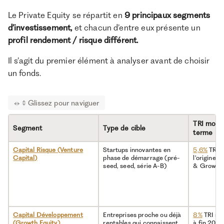
Le Private Equity se répartit en
9 principaux segments
d’investissement,
et
chacun d’entre eux présente un
profil rendement / risque différent.
Il s’agit du premier élément à analyser avant de choisir
un fonds.
TRI moye
Segment
Type de cible
terme
Capital Risque (Venture
Startups innovantes en
5,6%
TRI n
Capital)
phase de démarrage (pré-
l’origine 
seed, seed, série A-B)
& Growth 
Capital Développement
Entreprises proche ou déjà
8%
TRI net
(Growth Equity)
rentables qui connaissent
à fin 2025