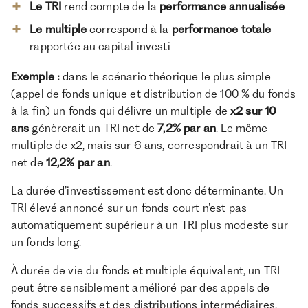
Le TRI
rend compte de la
performance annualisée
imposition (
FCPR
,
FCPI
,
FIP
,
FPCI
)Ils peuvent
également offrir des
réductions d’impôt
sur le
Le multiple
correspond à
la
performance
totale
revenu ou des exonérations d’impôts sur les plus-
valuesPour les entrepreneurs, l’
apport-cession
rapportée au capital investi
Dispositif
150-0 B ter
permet de réduire la fiscalité sur les
plus-values de cessionAttention, l’avantage fiscal
fiscal
ne doit pas occulter la stratégie du fonds, ainsi
Exemple :
dans le scénario théorique le plus simple
que sa performance prévisionnelle ; les fonds
(appel de fonds unique et distribution de 100 % du fonds
fiscaux les moins performants peuvent délivrer
des rendements négatifs, c’est-à-dire une perte
à la fin) un fonds qui délivre un multiple de
x2 sur 10
en capital pour l’investisseur
ans
génèrerait un TRI net de
7,2% par an
. Le même
multiple de x2, mais sur 6 ans, correspondrait à un TRI
net de
12,2% par an
.
La durée d’investissement est donc déterminante. Un
TRI élevé annoncé sur un fonds court n’est pas
automatiquement supérieur à un TRI plus modeste sur
un fonds long.
À durée de vie du fonds et multiple équivalent, un TRI
peut être sensiblement amélioré par des appels de
fonds successifs et des distributions intermédiaires.