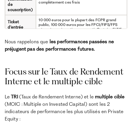
complètement ces frais
accompagné d’états
blocage du capital
de
financiers annuels
souscription)
audités
10 000 euros pour la plupart des FCPR grand
Ticket
public, 100 000 euros pour les FPCI/FIPS/FPS
d’entrée
réservés aux investisseurs avertisCertains ELTIF
minimum
ou fonds evergreen sont plus accessibles
Nous rappelons que
les performances passées ne
Pour les fonds fermés : entre 8 et 12 ans, souvent
préjugent pas des performances futures.
prorogeable de 1 à 2 ans. Capital bloqué pendant
toute la durée du fonds, sauf cas
Durée de vie
exceptionnelsPour les fonds evergreen : possible
du fonds
de rester investi dans le fonds aussi longtemps
que souhaité. Le fonds réinvestit en continu le
Focus sur le Taux de Rendement
produit des investissements précédents
Interne et le multiple cible
Aucune sortie anticipée pour la majorité des
fonds communs de placement (FCPR, FPCI,
FIPS)Toutefois, les fonds evergreen et ELTIF
Le
TRI
(Taux de Rendement Interne) et le
multiple cible
organisent des fenêtres trimestrielles avec
Liquidité
généralement un plafond de 5% de l’actif
(MOIC : Multiple on Invested Capital) sont les 2
netLorsque les demandes de rachat dépassent
ce plafond, elles peuvent être réduites ou
indicateurs de performance les plus utilisés en Private
reportées, la liquidité trimestrielle n’est jamais
Equity :
garantie
Certains fonds permettent de réduire son