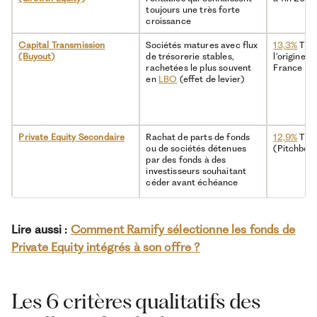
toujours une très forte
croissance
Capital Transmission
Sociétés matures avec flux
13,3%
TRI 
(Buyout)
de trésorerie stables,
l’origine à
rachetées le plus souvent
France Inv
en
LBO
(effet de levier)
Private Equity Secondaire
Rachat de parts de fonds
12,9%
TRI 
ou de sociétés détenues
(Pitchboo
par des fonds à des
investisseurs souhaitant
céder avant échéance
Private Equity Immobilier
Sociétés détenant des
6,6%
TRI n
Lire aussi :
Comment Ramify sélectionne les fonds de
actifs tangibles
septembre
(immeubles, bureaux,
Cambridge
Private Equity intégrés à son offre ?
centres commerciaux,
etc.)
Private Equity Co-
Sélection d’opportunités
Lié au se
Les 6 critères qualitatifs des
investissement
individuelles parmi les
jacent (Bu
deals proposés par d’autres