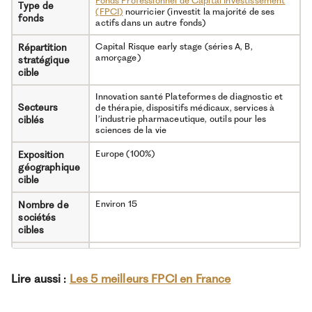
Fonds Professionnel de Capital Investissement
Type de
(FPCI)
nourricier (investit la majorité de ses
fonds
actifs dans un autre fonds)
Capital Risque early stage (séries A, B,
Répartition
amorçage)
stratégique
cible
Innovation santé Plateformes de diagnostic et
Secteurs
de thérapie, dispositifs médicaux, services à
l’industrie pharmaceutique, outils pour les
ciblés
sciences de la vie
Europe (100%)
Exposition
géographique
cible
Environ 15
Nombre de
sociétés
cibles
TRI net : 25% par an Multiple (Multiple On
Rendement
Invested Capital) : x2,7 (objectifs du gérant, non
cible
garantis)
Lire aussi :
Les 5 meilleurs FPCI en France
100 000 euros (capital appelé progressivement
Ticket
sur 4 à 5 ans, au rythme des investissements)