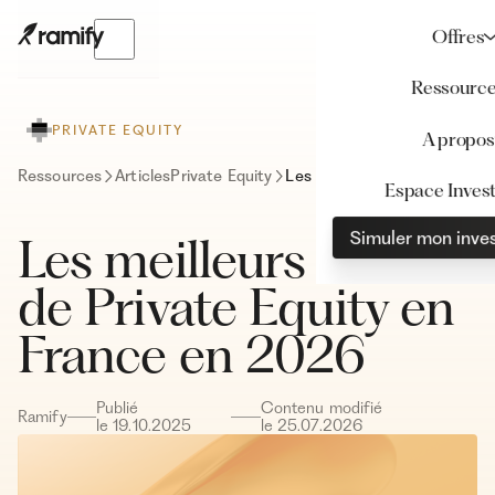
Offres
Ressourc
PRIVATE EQUITY
A propos
Ressources
Articles
Private Equity
Les meilleurs fonds de Private Equity en France en 2026
Espace Invest
Simuler mon inve
Les meilleurs fonds
de Private Equity en
France en 2026
Publié
Contenu modifié
Ramify
le
19
.
10
.
2025
le
25
.
07
.
2026