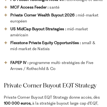
1,33% (au niveau du fonds nourricier)
MCF Access Feeder :
santé
Frais de
gestion
Private Corner Wealth Buyout 2026 :
mid-market
Aucune au niveau du nourricierFonds maître :
Commission
européen
carried interest de 20% et hurdle de 8%
de
US MidCap Buyout Strategies :
mid-market
performance
américain
Exonération d’impôt sur le revenu sur les plus-
Avantage
values (sous conditions)Non éligible au PEA, à
Flexstone Private Equity Opportunities :
small &
fiscal
l’assurance-vie française ni au PER
mid-market de Natixis
FR001400ZRV6 (Parts A2)
Code ISIN
6 sur 7
Indicateur de
FAPEP IV :
programme multi-stratégies de Five
risque
Arrows / Rothschild & Co
Article 8
Classification
SFDR
Private Corner Buyout EQT Strategy
Sourcing Ardian (200 milliards de dollars sous
gestion) sur un secteur peu accessible en direct
; labellisée Tibi 2 Premiers investissements déjà
Private Corner Buyout EQT Strategy donne accès, dès
réalisés (Ion Beam Services, Synergie Cad
Avantages
Group) qui valident la thèsePremier véhicule
100 000 euros,
à la stratégie buyout large cap d’EQT,
patrimonial dédié à la chaîne de valeur des