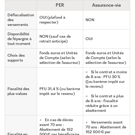
PER
Assurance-vie
Défiscalisation
OUI (plafond à
des
NON
respecter)
versements
Disponibilité
NON (sauf cas de
de l'épargne à
OUI
retrait anticipé)
tout moment
Fonds euros et Unités
Fonds euros et Unités
Choix des
de Compte (selon la
de Compte (selon la
supports
sélection de l'assureur)
sélection de l'assureur)
+
Si le contrat a moins
de 8 ans : PFU 30 %
((ou barème impôt sur
le revenu)
Fiscalité des
PFU 31,4 % (ou barème
plus-values
impôt sur le revenu)
+
Si le contrat a plus
de 8 ans : fiscalité
réduite grâce à un
abattement
+
En cas de décès
+
Versements avant
avant 70 ans :
70 ans : Abattement de
Abattement de 152
152 500 € par
Fiscalité en
500 € par bénéficiaire