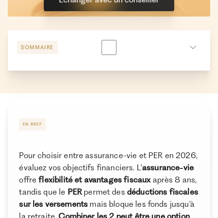
SOMMAIRE
Tableau comparatif PER VS Assurance-vie
Quiz interactif pour vous aider à choisir entre
Assurance-vie et PER
Les points communs du Plan Épargne Retraite et de
EN BREF
l’Assurance-vie
Les avantages et inconvénients du PER
Pour choisir entre assurance-vie et PER en 2026,
Les avantages et inconvénients de l’Assurance-vie
évaluez vos objectifs financiers. L'
assurance-vie
offre
flexibilité et avantages fiscaux
après 8 ans,
Les différences entre PER et Assurance-vie
tandis que le
PER
permet des
déductions fiscales
Comment choisir entre le PER et l’Assurance-vie ?
sur les versements
mais bloque les fonds jusqu'à
Combiner les deux : pourquoi ouvrir un PER ET une
la retraite.
Combiner les 2 peut être une option
.