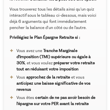
À propos de Ramify
Assurance-vie ?
Vous trouverez tous les détails ainsi qu'un quiz
Ramify est l’alternative digitale à la banque privée.
Pour une clientèle exigeante, nous combinons
intéractif sous le tableau ci-dessous, mais voici
expertise patrimoniale, technologie et sélection
déjà 6 arguments qui font immédiatement
rigoureuse des meilleurs produits du marché, dans
pencher la balance d'un côté ou de l'autre.
une logique de performance à long terme.
Privilégiez le Plan Épargne Retraite si :
Vous avez une
Tranche Marginale
d'Imposition (TMI) supérieure ou égale à
30%
, et vous voulez
préparer votre retraite
tout en réduisant votre imposition
Vous
approchez de la retraite
et vous
anticipez une baisse significative de vos
revenus
Vous êtes
certain de ne pas avoir besoin de
l'épargne sur votre PER avant la retraite