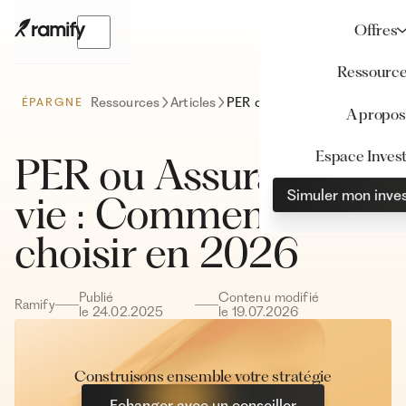
Offres
Ressourc
Ressources
Articles
PER ou Assurance-vie : Comment choisir en 2026
ÉPARGNE
A propos
Espace Invest
PER ou Assurance-
Simuler mon inve
vie : Comment
choisir en 2026
Publié
Contenu modifié
Ramify
le
24
.
02
.
2025
le
19
.
07
.
2026
Construisons ensemble votre stratégie
Echanger avec un conseiller