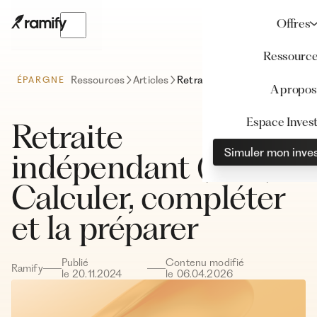
Offres
Ressourc
Ressources
Articles
Retraite indépendant (TNS) : Calculer, compléter et la préparer
ÉPARGNE
A propos
Espace Invest
Retraite
Simuler mon inve
indépendant (TNS) :
Calculer, compléter
et la préparer
Publié
Contenu modifié
Ramify
le
20
.
11
.
2024
le
06
.
04
.
2026