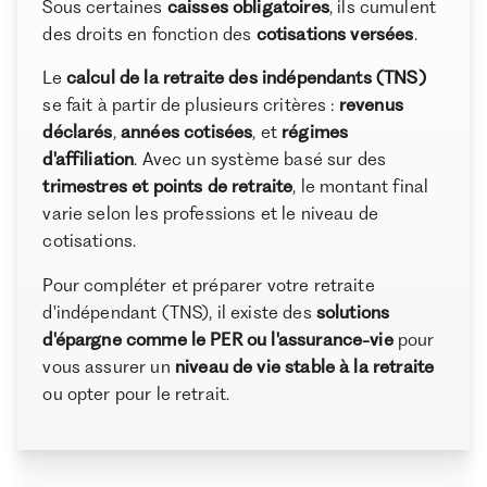
Sous certaines
caisses obligatoires
, ils cumulent
résidant à l’étranger
des droits en fonction des
cotisations versées
.
À propos de Ramify
Comment préparer et compléter sa retraite TNS
Le
calcul de la retraite des indépendants (TNS)
Ramify est l’alternative digitale à la banque privée.
Conclusion
se fait à partir de plusieurs critères :
revenus
Pour une clientèle exigeante, nous combinons
expertise patrimoniale, technologie et sélection
déclarés
,
années cotisées
, et
régimes
rigoureuse des meilleurs produits du marché, dans
d'affiliation
. Avec un système basé sur des
une logique de performance à long terme.
trimestres et points de retraite
, le montant final
varie selon les professions et le niveau de
cotisations.
Pour compléter et préparer votre retraite
d'indépendant (TNS), il existe des
solutions
d'épargne comme le PER ou l'assurance-vie
pour
vous assurer un
niveau de vie stable à la retraite
ou opter pour le retrait.