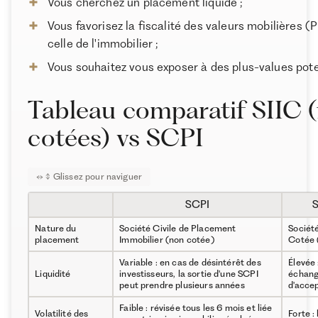
Vous cherchez un placement liquide ;
Vous favorisez la fiscalité des valeurs mobilières (P
celle de l'immobilier ;
Vous souhaitez vous exposer à des plus-values pote
Tableau comparatif SIIC (
cotées) vs SCPI
SCPI
S
Nature du
Société Civile de Placement
Sociét
placement
Immobilier (non cotée)
Cotée 
Variable : en cas de désintérêt des
Élevée 
Liquidité
investisseurs, la sortie d'une SCPI
échang
peut prendre plusieurs années
d'accep
Faible : révisée tous les 6 mois et liée
Volatilité des
Forte :