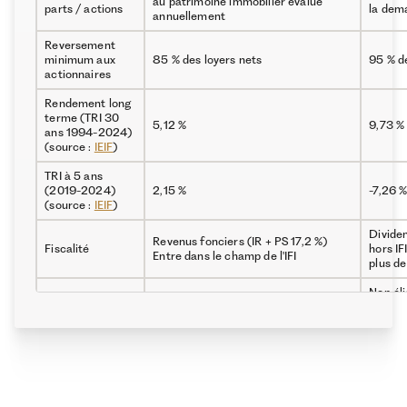
au patrimoine immobilier évalué
parts / actions
la dem
annuellement
Reversement
minimum aux
85 % des loyers nets
95 % d
actionnaires
Rendement long
terme (TRI 30
5,12 %
9,73 %
ans 1994-2024)
(source :
IEIF
)
TRI à 5 ans
(2019-2024)
2,15 %
-7,26 
(source :
IEIF
)
Divide
Revenus fonciers (IR + PS 17,2 %)
Fiscalité
hors IF
Entre dans le champ de l'IFI
plus de
Non éli
Accès à crédit
Oui
finança
Démembrement
Oui
Non
possible
Frais à l'entrée /
Droits d'entrée (8 à 12 %), potentiels
Frais d
sortie
frais de sortie
transa