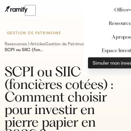
Offres
Ressourc
GESTION DE PATRIMOINE
A propos
Ressources
Articles
Gestion de Patrimoine
SCPI ou SIIC (foncières cotées) : Comment choisir pour investir en pierre papier en 2026 ?
Espace Invest
Simuler mon inve
SCPI ou SIIC
(foncières cotées) :
Comment choisir
pour investir en
pierre papier en