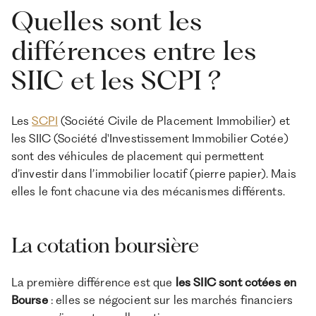
Quelles sont les
Prudent ou équilibré, qui recherche
Profil
Dynamiq
des revenus réguliers et peu de
d'investisseur
pour v
volatilité
différences entre les
SIIC et les SCPI ?
Les
SCPI
(Société Civile de Placement Immobilier) et
les SIIC (Société d'Investissement Immobilier Cotée)
sont des véhicules de placement qui permettent
d’investir dans l’immobilier locatif (pierre papier). Mais
elles le font chacune via des mécanismes différents.
La cotation boursière
La première différence est que
les SIIC sont cotées en
Bourse
: elles se négocient sur les marchés financiers