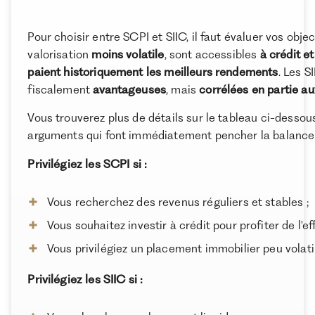
Comment choisir entre SCPI et SIIC ?
Pourquoi combiner SIIC et SCPI dans votre stratégie
Pour choisir entre SCPI et SIIC, il faut évaluer vos objec
patrimoniale ?
valorisation
moins volatile
, sont accessibles
à crédit 
paient historiquement les meilleurs rendements
. Les S
Les alternatives aux SIIC et SCPI pour investir dans
fiscalement
avantageuses
, mais
corrélées en partie a
la pierre papier
Conclusion
Vous trouverez plus de détails sur le tableau ci-dessous
À propos de Ramify
arguments qui font immédiatement pencher la balance d
Ramify est l’alternative digitale à la banque privée.
Privilégiez les SCPI si :
Pour une clientèle exigeante, nous combinons
expertise patrimoniale, technologie et sélection
rigoureuse des meilleurs produits du marché, dans
Vous recherchez des revenus réguliers et stables ;
une logique de performance à long terme.
Vous souhaitez investir à crédit pour profiter de l'eff
Vous privilégiez un placement immobilier peu volatil
Privilégiez les SIIC si :