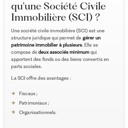
qu'une Société Civile
La Société Civile Immobilière en cas de succession
Immobilière (SCI) ?
La fin de vie d’une Société Civile Immobilière
Les alternatives à la Société Civile Immobilière
À propos de Ramify
Une société civile immobilière (SCI) est une
Conclusion : Que faut-il savoir avant d’investir dans
Ramify est l’alternative digitale à la banque privée.
structure juridique qui permet de
gérer un
l’immobilier via une SCI ?
Pour une clientèle exigeante, nous combinons
patrimoine immobilier à plusieurs
. Elle se
expertise patrimoniale, technologie et sélection
compose de
deux associés minimum
qui
rigoureuse des meilleurs produits du marché, dans
apportent des fonds ou des biens convertis en
une logique de performance à long terme.
parts sociales.
La SCI offre des avantages :
Fiscaux ;
Patrimoniaux ;
Organisationnels.