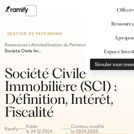
Offres
Ressourc
GESTION DE PATRIMOINE
A propos
Ressources
Articles
Gestion de Patrimoine
Société Civile Immobilière (SCI) : Définition, Intérêt, Fiscalité
Espace Invest
Simuler mon inve
Société Civile
Immobilière (SCI) :
Définition, Intérêt,
Fiscalité
Publié
Contenu modifié
Ramify
le
24
.
12
.
2024
le
09
.
01
.
2026