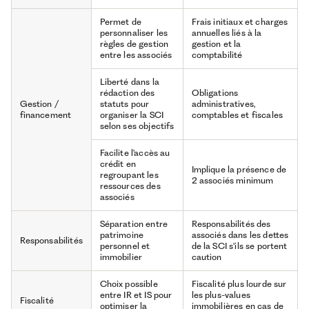
Permet de
Frais initiaux et charges
personnaliser les
annuelles liés à la
règles de gestion
gestion et la
entre les associés
comptabilité
Liberté dans la
rédaction des
Obligations
Gestion /
statuts pour
administratives,
financement
organiser la SCI
comptables et fiscales
selon ses objectifs
Facilite l'accès au
crédit en
Implique la présence de
regroupant les
2 associés minimum
ressources des
associés
Séparation entre
Responsabilités des
patrimoine
associés dans les dettes
Responsabilités
personnel et
de la SCI s'ils se portent
immobilier
caution
Choix possible
Fiscalité plus lourde sur
entre IR et IS pour
les plus-values
Fiscalité
optimiser la
immobilières en cas de