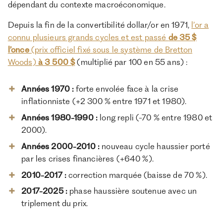
dépendant du contexte macroéconomique.
Depuis la fin de la convertibilité dollar/or en 1971,
l’or a
connu plusieurs grands cycles et est passé
de 35 $
l’once
(prix officiel fixé sous le système de Bretton
Woods)
à 3 500 $
(multiplié par 100 en 55 ans) :
Années 1970 :
forte envolée face à la crise
inflationniste (+2 300 % entre 1971 et 1980).
Années 1980-1990 :
long repli (-70 % entre 1980 et
2000).
Années 2000-2010 :
nouveau cycle haussier porté
par les crises financières (+640 %).
2010-2017 :
correction marquée (baisse de 70 %).
2017-2025 :
phase haussière soutenue avec un
triplement du prix.