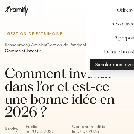
Offres
Ressourc
GESTION DE PATRIMOINE
A propos
Ressources
Articles
Gestion de Patrimoine
Comment investir dans l’or et est-ce une bonne idée en 2026 ?
Espace Invest
Simuler mon inve
Comment investir
dans l’or et est-ce
une bonne idée en
2026 ?
Publié
Contenu modifié
Ramify
le
20
.
08
.
2025
le
07
.
07
.
2026