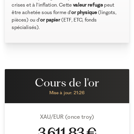
crises et à l'inflation. Cette
valeur refuge
peut
terme
être achetée sous forme d'
or physique
(lingots,
Les pièges à éviter quand on veut investir son argent
pièces) ou d'
or papier
(ETF, ETC, fonds
dans l’or
spécialisés).
À propos de Ramify
Conclusion
Ramify est l’alternative digitale à la banque privée.
Pour une clientèle exigeante, nous combinons
expertise patrimoniale, technologie et sélection
rigoureuse des meilleurs produits du marché, dans
une logique de performance à long terme.
Cours de l'or
Mise à jour: 21:26
XAU/EUR (once troy)
3 611,83 €