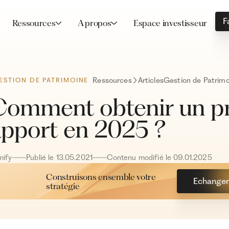
F
Ressources
A propos
Espace investisseur
Ressources
Articles
Gestion de Patrimo
ESTION DE PATRIMOINE
Comment obtenir un pr
apport en 2025 ?
mify
Publié le
13
.
05
.
2021
Contenu modifié le
09
.
01
.
2025
Construisons ensemble votre
Echanger 
stratégie