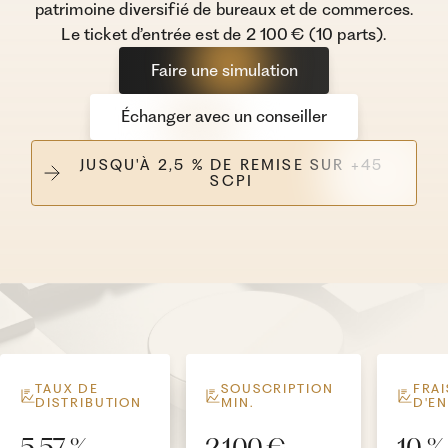
patrimoine diversifié de bureaux et de commerces.
Le ticket d’entrée est de 2 100 € (10 parts).
Faire une simulation
Échanger avec un conseiller
JUSQU'À 2,5 % DE REMISE SUR +45
SCPI
TAUX DE
SOUSCRIPTION
FRAI
DISTRIBUTION
MIN.
D'E
5,57 %
2 100 €
10 %