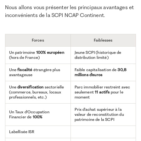
Nous allons vous présenter les principaux avantages et
inconvénients de la SCPI NCAP Continent.
Forces
Faiblesses
Un patrimoine
100% européen
Jeune SCPI (historique de
(hors de France)
distribution limité)
Une
fiscalité
étrangère plus
Faible capitalisation de
30,8
avantageuse
millions d'euros
Une
diversification
sectorielle
Parc immobilier restreint avec
(commerce, bureaux, locaux
seulement
11 actifs
pour le
professionnels, etc.)
moment
Prix d'achat supérieur à la
Un Taux d'Occupation
valeur de reconstitution du
Financier de
100%
patrimoine de la SCPI
Labellisée ISR