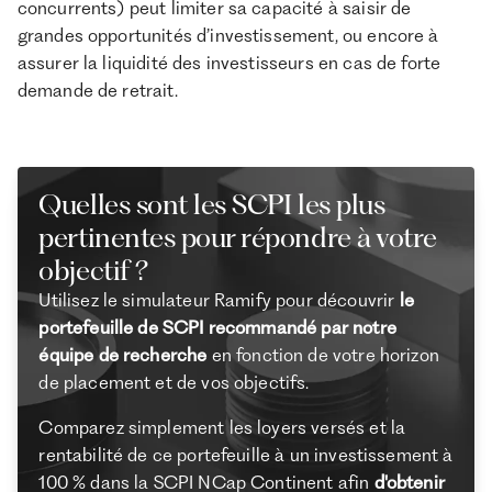
concurrents) peut limiter sa capacité à saisir de
grandes opportunités d’investissement, ou encore à
assurer la liquidité des investisseurs en cas de forte
demande de retrait.
Quelles sont les SCPI les plus
pertinentes pour répondre à votre
objectif ?
Utilisez le simulateur Ramify pour découvrir
le
portefeuille de SCPI recommandé par notre
équipe de recherche
en fonction de votre horizon
de placement et de vos objectifs.
Comparez simplement les loyers versés et la
rentabilité de ce portefeuille à un investissement à
100 % dans la SCPI NCap Continent afin
d'obtenir