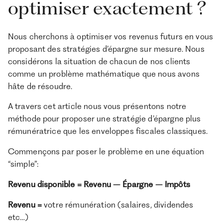
optimiser exactement ?
Pour une clientèle exigeante, nous combinons
expertise patrimoniale, technologie et sélection
rigoureuse des meilleurs produits du marché, dans
une logique de performance à long terme.
Nous cherchons à optimiser vos revenus futurs en vous
proposant des stratégies d’épargne sur mesure. Nous
considérons la situation de chacun de nos clients
comme un problème mathématique que nous avons
hâte de résoudre.
A travers cet article nous vous présentons notre
méthode pour proposer une stratégie d’épargne plus
rémunératrice que les enveloppes fiscales classiques.
Commençons par poser le problème en une équation
“simple”:
Revenu disponible = Revenu – Épargne – Impôts
Revenu =
votre rémunération (salaires, dividendes
etc…)