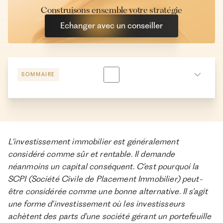
Construisons ensemble votre stratégie
Echanger avec un conseiller
SOMMAIRE
SCPI à crédit
SCPI avec versements programmés
Approche mixte
L'investissement immobilier est généralement
considéré comme sûr et rentable. Il demande
Conclusion
néanmoins un capital conséquent. C’est pourquoi la
SCPI (Société Civile de Placement Immobilier) peut-
être considérée comme une bonne alternative. Il s’agit
À propos de Ramify
une forme d'investissement où les investisseurs
achètent des parts d'une société gérant un portefeuille
Ramify est l’alternative digitale à la banque privée.