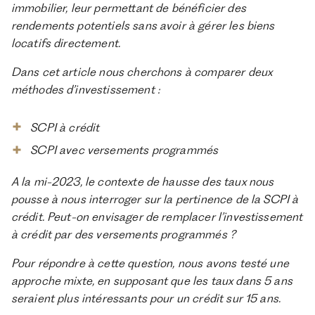
Pour une clientèle exigeante, nous combinons
immobilier, leur permettant de bénéficier des
expertise patrimoniale, technologie et sélection
rendements potentiels sans avoir à gérer les biens
rigoureuse des meilleurs produits du marché, dans
locatifs directement.
une logique de performance à long terme.
Dans cet article nous cherchons à comparer deux
méthodes d’investissement :
SCPI à crédit
SCPI avec versements programmés
A la mi-2023, le contexte de hausse des taux nous
pousse à nous interroger sur la pertinence de la SCPI à
crédit. Peut-on envisager de remplacer l’investissement
à crédit par des versements programmés ?
Pour répondre à cette question, nous avons testé une
approche mixte, en supposant que les taux dans 5 ans
seraient plus intéressants pour un crédit sur 15 ans.