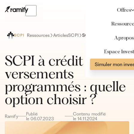
Offres
Ressourc
Ressources
Articles
SCPI
SCPI à crédit vs avec versements programmés : quelle option choisir ?
SCPI
A propos
Espace Invest
SCPI à crédit vs avec
Simuler mon inve
versements
programmés : quelle
option choisir ?
Publié
Contenu modifié
Ramify
le
06
.
07
.
2023
le
14
.
11
.
2024