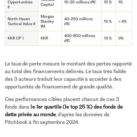
Opportunities
15-30 millions d'€
15 %
1%
Capital
II
Morgan
North Haven
40-250 millions
Stanley
15 %
< 4%
Tactical Value II
d'€
IM
400-600 millions
KKR CP I
KKR
13 %
0%
d'€
Le taux de perte mesure le montant des pertes rapporté
au total des financements délivrés. Le taux très faible
des 3 acteurs traduit leur capacité à accéder à des
opportunités de financement de grande qualité.
Ces performances cibles placent chacun de ces 3
fonds dans
le 1er quartile (le top 25 %) des fonds de
dette privée au monde
, d’après les données de
Pitchbook à fin septembre 2024.