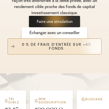
façon très diversifiée à la dette privée, avec un
rendement cible proche des fonds de capital
investissement classique.
Faire une simulation
Échanger avec un conseiller
0 % DE FRAIS D'ENTRÉE SUR +40
FONDS
TRI
MIN.
BLOCAGE
CIBLE
SOUSCRIPTION