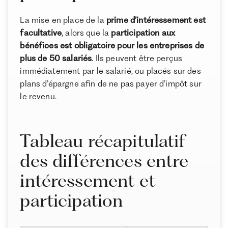
maternité et paternité
La mise en place de la
prime d’intéressement est
À propos de Ramify
L'impact des arrêts de travail sur l’intéressement et la
facultative
, alors que la
participation aux
participation
Ramify est l’alternative digitale à la banque privée.
bénéfices est obligatoire pour les entreprises de
Pour une clientèle exigeante, nous combinons
L'impact d’une démission sur l’intéressement et de la
plus de 50 salariés
. Ils peuvent être perçus
expertise patrimoniale, technologie et sélection
participation
immédiatement par le salarié, ou placés sur des
rigoureuse des meilleurs produits du marché, dans
une logique de performance à long terme.
plans d’épargne afin de ne pas payer d’impôt sur
L’impact d’un départ en retraite de l’entreprise sur
le revenu.
l’intéressement et la participation
L’impact d’un licenciement sur l’intéressement et la
participation
Tableau récapitulatif
Conclusion
des différences entre
intéressement et
participation