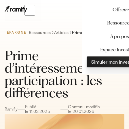
Offres
Ressourc
Ressources
Articles
Prime d’intéressement et participation : les différences
ÉPARGNE
A propos
Espace Invest
Prime
Simuler mon inve
d’intéressement et
participation : les
différences
Publié
Contenu modifié
Ramify
le
11
.
03
.
2025
le
20
.
01
.
2026