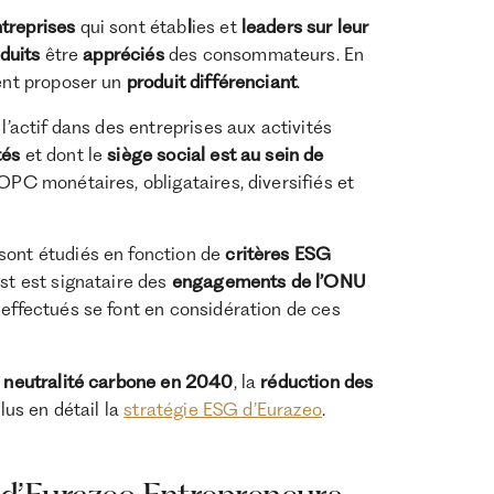
treprises
qui sont étab
l
ies et
leaders
sur
leur
duits
être
appréciés
des consommateurs. En
vent proposer un
produit différenciant
.
l’actif dans des entreprises aux activités
tés
et dont le
siège social est au sein de
’OPC monétaires, obligataires, diversifiés et
sont étudiés en fonction de
critères ESG
est est signataire des
engagements de l’ONU
 effectués se font en considération de ces
a
neutralité carbone en 2040
, la
réduction des
lus en détail la
stratégie ESG d’Eurazeo
.