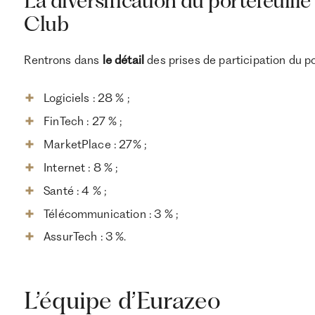
La diversification du portefeuill
Club
Rentrons dans
le détail
des prises de participation du p
Logiciels : 28 % ;
FinTech : 27 % ;
MarketPlace : 27% ;
Internet : 8 % ;
Santé : 4 % ;
Télécommunication : 3 % ;
AssurTech : 3 %.
L’équipe d’Eurazeo