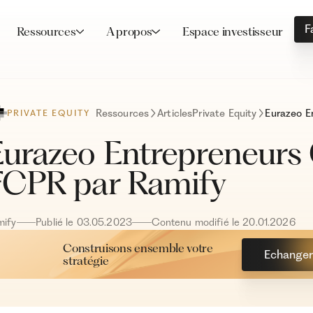
F
Ressources
A propos
Espace investisseur
Ressources
Articles
Private Equity
PRIVATE EQUITY
urazeo Entrepreneurs C
FCPR par Ramify
mify
Publié le
03
.
05
.
2023
Contenu modifié le
20
.
01
.
2026
Construisons ensemble votre
Echanger 
stratégie