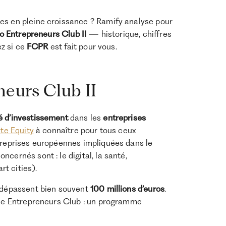
es en pleine croissance ? Ramify analyse pour
o Entrepreneurs Club II
— historique, chiffres
ez si ce
FCPR
est fait pour vous.
neurs Club II
é d’investissement
dans les
entreprises
ate Equity
à connaître pour tous ceux
ntreprises européennes impliquées dans le
oncernés sont : le digital, la santé,
rt cities).
t dépassent bien souvent
100 millions
d’euros
.
lace Entrepreneurs Club : un programme