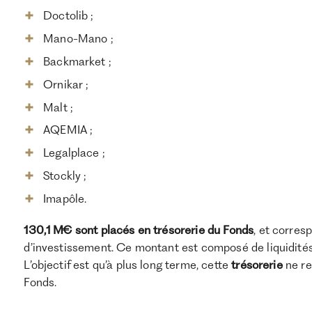
Doctolib ;
Mano-Mano ;
Backmarket ;
Ornikar ;
Malt ;
AQEMIA ;
Legalplace ;
Stockly ;
Imapôle.
130,1 M€ sont placés en trésorerie du Fonds
, et corre
d’investissement. Ce montant est composé de liquidit
L’objectif est qu’à plus long terme, cette
trésorerie
ne r
Fonds.