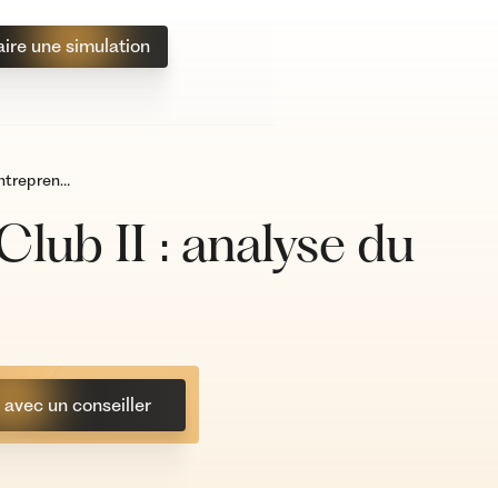
aire une simulation
Eurazeo Entrepreneurs Club II : analyse du FCPR par Ramify
lub II : analyse du
avec un conseiller