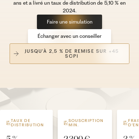
ans et a livré un taux de distribution de 5,10 % en
2024.
Faire une simulation
Échanger avec un conseiller
JUSQU'À 2,5 % DE REMISE SUR +45
SCPI
TAUX DE
SOUSCRIPTION
FRAI
DISTRIBUTION
MIN.
D'E
5 %
2 300 €
3 %