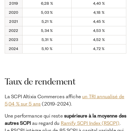
2019
6,28 %
4,40 %
2020
5,03 %
4,18 %
2021
5,21 %
4,45 %
2022
5,34 %
4,53 %
2023
5,31 %
4,52 %
2024
5,10 %
4,72 %
Taux de rendement
La SCPI Altixia Commerces affiche
un TRI annualisé de
5,04 % sur 5 ans
(2019-2024).
Une performance qui reste
supérieure à la moyenne des
autres SCPI
au regard du
Ramify SCPI Index (RSCPI)
.
Le RSCPI intègre plus de 85 SCPI à capital variable qui