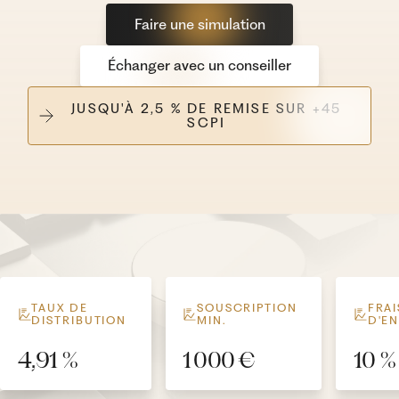
Faire une simulation
Échanger avec un conseiller
JUSQU'À 2,5 % DE REMISE SUR +45
SCPI
TAUX DE
SOUSCRIPTION
FRAI
DISTRIBUTION
MIN.
D'E
4,91 %
1 000 €
10 %